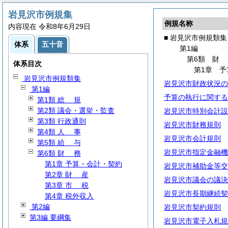
岩見沢市例規集
例規名称
内容現在 令和8年6月29日
■ 岩見沢市例規類集
体系
五十音
第1編
第6類
体系目次
第1章 
岩見沢市例規類集
岩見沢市財政状況の
第1編
予算の執行に関する
第1類
総
規
第2類 議会・選挙・監査
岩見沢市特別会計設
第3類 行政通則
岩見沢市財務規則
第4類
人
事
岩見沢市会計規則
第5類
給
与
岩見沢市指定金融機
第6類
財
務
第1章 予算・会計・契約
岩見沢市補助金等交
第2章
財
産
岩見沢市議会の議決
第3章
市
税
岩見沢市長期継続契
第4章 税外収入
第2編
岩見沢市契約規則
第3編 要綱集
岩見沢市電子入札規