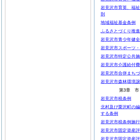
岩見沢市育英、福祉
則
地域福祉基金条例
ふるさとづくり推進
岩見沢市青少年健全
岩見沢市スポーツ・
岩見沢市特定公共施
岩見沢市介護給付費
岩見沢市合併まちづ
岩見沢市森林環境譲
第3章
岩見沢市税条例
北村及び栗沢町の編
する条例
岩見沢市税条例施行
岩見沢市固定資産評
岩見沢市固定資産評