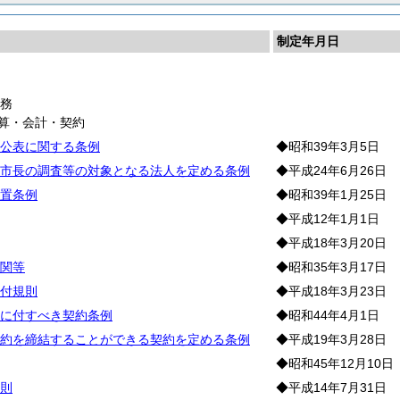
制定年月日
財
務
予算・会計・契約
公表に関する条例
◆昭和39年3月5日
市長の調査等の対象となる法人を定める条例
◆平成24年6月26日
置条例
◆昭和39年1月25日
◆平成12年1月1日
◆平成18年3月20日
関等
◆昭和35年3月17日
付規則
◆平成18年3月23日
に付すべき契約条例
◆昭和44年4月1日
約を締結することができる契約を定める条例
◆平成19年3月28日
◆昭和45年12月10日
則
◆平成14年7月31日