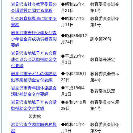
岩見沢市社会教育委員の
◆昭和25年4
教育委員会訓令
会議運営に関する規程
月21日
第1号
社会教育指導員に関する
◆昭和47年3
教育委員会訓令
規程
月11日
第1号
岩見沢市善行少年及び青
◆昭和56年12
少年健全育成功労者表彰
訓令第26号
月24日
要綱
岩見沢市地域子ども会育
◆平成20年4
成会連合会活動補助金交
教育部長決定
月1日
付要綱
岩見沢市子どもの体験活
◆令和2年5月
教育委員会告示
動事業補助金交付要綱
22日
第4号
岩見沢市青年団体協議会
◆平成18年4
教育部長決定
活動補助金交付要綱
月1日
岩見沢市地域子ども会活
◆令和3年9月
教育委員会告示
動補助金交付要綱
29日
第4号
図書館
岩見沢市立図書館処務規
◆昭和41年4
教育委員会訓令
程
月1日
第3号