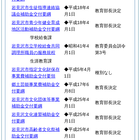
岩見沢市生徒指導連絡協
◆平成18年4
教育部長決定
議会補助金交付要綱
月1日
岩見沢市青少年健全育成
◆平成18年4
教育部長決定
地区活動補助金交付要綱
月1日
学校給食課
岩見沢市立学校給食共同
◆昭和41年4
教育委員会訓令
調理所職員の服務規程
月1日
第3号
生涯教育課
岩見沢市指定文化財保存
◆平成5年4月
種別なし
事業費補助金交付要領
1日
郷土芸能事業費補助金交
◆平成17年6
教育長決定
付要綱
月8日
岩見沢市文化団体等事業
◆平成25年4
教育部長決定
補助金交付要綱
月1日
岩見沢文化連盟補助金交
◆平成25年4
教育部長決定
付要綱
月1日
岩見沢市高齢者文化祭補
◆平成25年4
教育部長決定
助金交付要綱
月1日