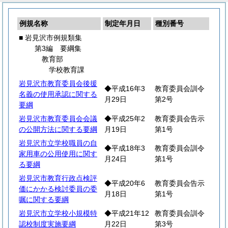
例規名称
制定年月日
種別番号
■ 岩見沢市例規類集
第3編 要綱集
教育部
学校教育課
岩見沢市教育委員会後援
◆平成16年3
教育委員会訓令
名義の使用承認に関する
月29日
第2号
要綱
岩見沢市教育委員会会議
◆平成25年2
教育委員会告示
の公開方法に関する要綱
月19日
第1号
岩見沢市立学校職員の自
◆平成18年3
教育委員会訓令
家用車の公用使用に関す
月24日
第1号
る要綱
岩見沢市教育行政点検評
◆平成20年6
教育委員会告示
価にかかる検討委員の委
月18日
第1号
嘱に関する要綱
岩見沢市立学校小規模特
◆平成21年12
教育委員会訓令
認校制度実施要綱
月22日
第3号