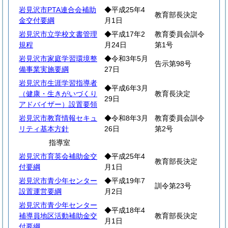
岩見沢市PTA連合会補助
◆平成25年4
教育部長決定
金交付要綱
月1日
岩見沢市立学校文書管理
◆平成17年2
教育委員会訓令
規程
月24日
第1号
岩見沢市家庭学習環境整
◆令和3年5月
告示第98号
備事業実施要綱
27日
岩見沢市生涯学習指導者
◆平成6年3月
（健康・生きがいづくり
教育長決定
29日
アドバイザー）設置要領
岩見沢市教育情報セキュ
◆令和8年3月
教育委員会訓令
リティ基本方針
26日
第2号
指導室
岩見沢市育英会補助金交
◆平成25年4
教育部長決定
付要綱
月1日
岩見沢市青少年センター
◆平成19年7
訓令第23号
設置運営要綱
月2日
岩見沢市青少年センター
◆平成18年4
補導員地区活動補助金交
教育部長決定
月1日
付要綱