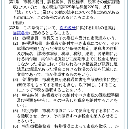
第1条
市税の税目、課税客体、課税標準、税率その他賦課徴
収については、地方税法
(昭和25年法律第226号。以下
「法」という。)
及びその他の法令において別に定めがある
もののほか、この条例の定めるところによる。
(用語)
第2条
この条例において、
次の各号
に掲げる用語の意義は、
当該各号
に定めるところによる。
(1)
徴税吏員 市長又はその委任を受けた市職員をいう。
(2)
納税通知書 納税者が納付すべき市税について、その
賦課の根拠となった法律及び条例の規定、納税者の住所
及び氏名、課税標準額、税率、税額、納期、各納期にお
ける納付額、納付の場所並びに納期限までに税金を納付
しなかった場合において執られるべき措置及び賦課に違
法又は錯誤があった場合における救済の方法を記載した
文書であって、市が作成するものをいう。
(3)
普通徴収 徴税吏員が納税通知書を当該納税者に交付
(郵便等をもってする送付を含む。以下同じ。)
すること
によって市税を徴収することをいう。
(4)
申告納付 納税者がその納付すべき市税の課税標準額
及び税額を申告し、その申告した税金を納付することを
いう。
(5)
特別徴収 市税の徴収について便宜を有する者にこれ
を徴収させ、かつ、その徴収すべき税金を納入させるこ
とをいう。
(6)
特別徴収義務者 特別徴収によって市税を徴収し、か