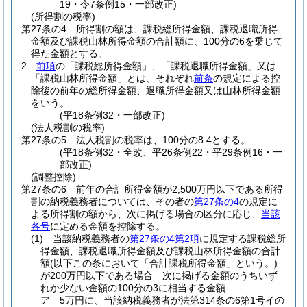
19・令7条例15・一部改正)
(所得割の税率)
第27条の4
所得割の額は、課税総所得金額、課税退職所得
金額及び課税山林所得金額の合計額に、100分の6を乗じて
得た金額とする。
2
前項
の「課税総所得金額」、「課税退職所得金額」又は
「課税山林所得金額」とは、それぞれ
前条
の規定による控
除後の前年の総所得金額、退職所得金額又は山林所得金額
をいう。
(平18条例32・一部改正)
(法人税割の税率)
第27条の5
法人税割の税率は、100分の8.4とする。
(平18条例32・全改、平26条例22・平29条例16・一
部改正)
(調整控除)
第27条の6
前年の合計所得金額が2,500万円以下である所得
割の納税義務者については、その者の
第27条の4
の規定に
よる所得割の額から、次に掲げる場合の区分に応じ、
当該
各号
に定める金額を控除する。
(1)
当該納税義務者の
第27条の4第2項
に規定する課税総所
得金額、課税退職所得金額及び課税山林所得金額の合計
額
(以下この条において「合計課税所得金額」という。)
が200万円以下である場合 次に掲げる金額のうちいず
れか少ない金額の100分の3に相当する金額
ア
5万円に、当該納税義務者が法第314条の6第1号イの