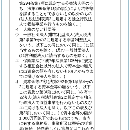
第294条第7項に規定する公益法人等のう
ち、法第296条第1項の規定により均等割
を課することができないもの以外のもの
(法人税法別表第2に規定する独立行政法
人で収益事業を行うものを除く。)
イ 人格のない社団等
ウ 一般社団法人
(非営利型法人
(法人税法
第2条第9号の2に規定する非営利型法人
をいう。以下この号において同じ。)
に該
当するものを除く。)
及び一般財団法人
(非営利型法人に該当するものを除く。)
エ 保険業法
(平成7年法律第105号)
に規定
する相互会社以外の法人で資本金の額又
は出資金の額を有しないもの
(アからウま
でに掲げる法人を除く。)
オ 資本金等の額
(法第292条第1項第4号の
2に規定する資本金等の額をいう。以下
この表及び第3項において同じ。)
を有す
る法人
(法人税法別表第2に規定する独立
行政法人で収益事業を行わないもの及び
エに掲げる法人を除く。以下この表及び
第3項において同じ。)
で資本金等の額が
1,000万円以下であるもののうち、市内
に有する事務所、事業所又は寮等の従業
者
(俸給、給料若しくは賞与又はこれらの