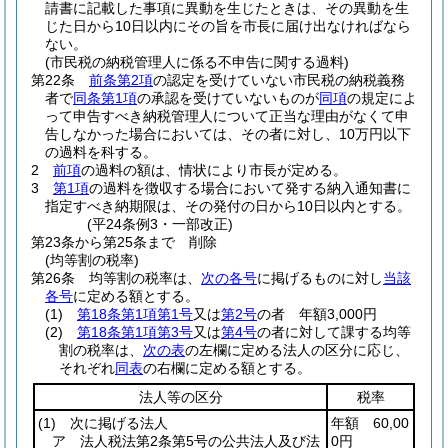
請書に記載した事項に異動を生じたときは、その異動を生
じた日から10日以内にその旨を市長に届け出なければなら
ない。
(市民税の納税管理人に係る不申告に関する過料)
第22条
前条第2項
の認定を受けていない市民税の納税義務
者で
同条第1項
の承認を受けていないものが
同項
の規定によ
って申告すべき納税管理人について正当な理由がなくて申
告しなかった場合においては、その者に対し、10万円以下
の過料を科する。
2
前項
の過料の額は、情状により市長が定める。
3
第1項
の過料を徴収する場合において発する納入通知書に
指定すべき納期限は、その発付の日から10日以内とする。
(平24条例3・一部改正)
第23条から第25条まで
削除
(均等割の税率)
第26条
均等割の税率は、
次の各号
に掲げるものに対し
当該
各号
に定める額とする。
(1)
第18条第1項第1号
又は
第2号
の者 年額3,000円
(2)
第18条第1項第3号
又は
第4号
の者に対して課する均等
割の税率は、
次の表
の左欄に定める法人の区分に応じ、
それぞれ
同表
の右欄に定める額とする。
法人等の区分
税率
(1)
次に掲げる法人
年額 60,00
ア 法人税法第2条第5号の公共法人及び法
0円