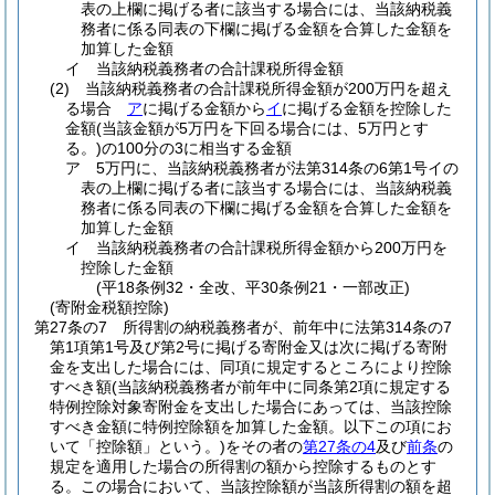
表の上欄に掲げる者に該当する場合には、当該納税義
務者に係る同表の下欄に掲げる金額を合算した金額を
加算した金額
イ
当該納税義務者の合計課税所得金額
(2)
当該納税義務者の合計課税所得金額が200万円を超え
る場合
ア
に掲げる金額から
イ
に掲げる金額を控除した
金額
(当該金額が5万円を下回る場合には、5万円とす
る。)
の100分の3に相当する金額
ア
5万円に、当該納税義務者が法第314条の6第1号イの
表の上欄に掲げる者に該当する場合には、当該納税義
務者に係る同表の下欄に掲げる金額を合算した金額を
加算した金額
イ
当該納税義務者の合計課税所得金額から200万円を
控除した金額
(平18条例32・全改、平30条例21・一部改正)
(寄附金税額控除)
第27条の7
所得割の納税義務者が、前年中に法第314条の7
第1項第1号及び第2号に掲げる寄附金又は次に掲げる寄附
金を支出した場合には、同項に規定するところにより控除
すべき額
(当該納税義務者が前年中に同条第2項に規定する
特例控除対象寄附金を支出した場合にあっては、当該控除
すべき金額に特例控除額を加算した金額。以下この項にお
いて「控除額」という。)
をその者の
第27条の4
及び
前条
の
規定を適用した場合の所得割の額から控除するものとす
る。
この場合において、当該控除額が当該所得割の額を超