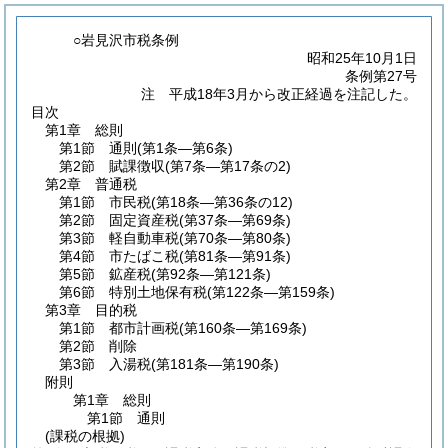
○岩見沢市税条例
昭和25年10月1日
条例第27号
注 平成18年3月から改正経過を注記した。
目次
第1章
総則
第1節
通則
(第1条―第6条)
第2節
賦課徴収
(第7条―第17条の2)
第2章
普通税
第1節
市民税
(第18条―第36条の12)
第2節
固定資産税
(第37条―第69条)
第3節
軽自動車税
(第70条―第80条)
第4節
市たばこ税
(第81条―第91条)
第5節
鉱産税
(第92条―第121条)
第6節
特別土地保有税
(第122条―第159条)
第3章
目的税
第1節
都市計画税
(第160条―第169条)
第2節
削除
第3節
入湯税
(第181条―第190条)
附則
第1章
総則
第1節
通則
(課税の根拠)