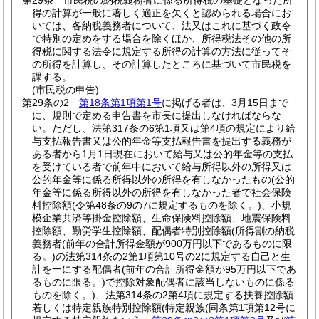
第29条
市民税の納税義務者に係る所得税の基礎となった所
得の計算が一般に著しく適正を欠くと認められる場合にお
いては、各納税義務者について、法又はこれに基づく政令
で特別の定めをする場合を除くほか、所得税法その他の所
得税に関する法令に規定する所得の計算の方法に従ってそ
の所得を計算し、その計算したところに基づいて市民税を
課する。
(市民税の申告)
第29条の2
第18条第1項第1号
に掲げる者は、3月15日まで
に、規則で定める申告書を市長に提出しなければならな
い。
ただし、法第317条の6第1項又は第4項の規定により給
与支払報告書又は公的年金等支払報告書を提出する義務が
ある者から1月1日現在において給与又は公的年金等の支払
を受けている者で前年中において給与所得以外の所得又は
公的年金等に係る所得以外の所得を有しなかったもの
(公的
年金等に係る所得以外の所得を有しなかった者で社会保険
料控除額
(令第48条の9の7に規定するものを除く。)
、小規
模企業共済等掛金控除額、生命保険料控除額、地震保険料
控除額、勤労学生控除額、配偶者特別控除額
(所得割の納税
義務者
(前年の合計所得金額が900万円以下であるものに限
る。)
の法第314条の2第1項第10号の2に規定する自己と生
計を一にする配偶者
(前年の合計所得金額が95万円以下であ
るものに限る。)
で控除対象配偶者に該当しないものに係る
ものを除く。)
、法第314条の2第4項に規定する扶養控除額
若しくは特定親族特別控除額
(特定親族
(同条第1項第12号に