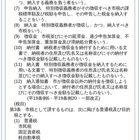
つ、納入する義務を負う者をいう。
(7)
申告納入 特別徴収義務者がその徴収すべき市税の課
税標準額及び税額を申告し、その申告した税金を納入す
ることをいう。
(8)
納入金 特別徴収義務者が徴収し、かつ、納入すべき
市税をいう。
(9)
徴収金 市税並びにその延滞金、過少申告加算金、不
申告加算金、重加算金及び滞納処分費をいう。
(10)
納付書 納税者が徴収金を納付するために用いる文
書で、納税者の住所及び氏名又は名称並びにその納付す
べき徴収金額を記載したものをいう。
(11)
納入書 特別徴収義務者が徴収金を納入するために
用いる文書で、特別徴収義務者の住所及び氏名又は名称
並びにその納入すべき徴収金額を記載したものをいう。
(12)
納入通知書 市が徴収金以外の納付金を徴収しよう
とする場合において、納付者の住所及び氏名又は名称並
びにその徴収すべき金額を記載したものをいう。
(平19条例6・平19条例20・一部改正)
(税目)
第3条
市税として課するものは、次に掲げる普通税及び目的
税とする。
(1)
普通税
市民税
固定資産税
軽自動車税