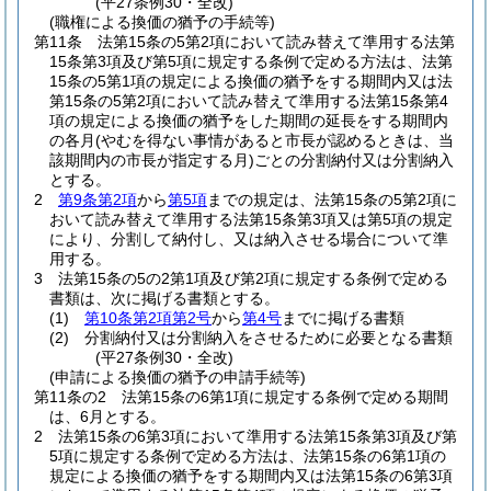
(平27条例30・全改)
(職権による換価の猶予の手続等)
第11条
法第15条の5第2項において読み替えて準用する法第
15条第3項及び第5項に規定する条例で定める方法は、法第
15条の5第1項の規定による換価の猶予をする期間内又は法
第15条の5第2項において読み替えて準用する法第15条第4
項の規定による換価の猶予をした期間の延長をする期間内
の各月
(やむを得ない事情があると市長が認めるときは、当
該期間内の市長が指定する月)
ごとの分割納付又は分割納入
とする。
2
第9条第2項
から
第5項
までの規定は、法第15条の5第2項に
おいて読み替えて準用する法第15条第3項又は第5項の規定
により、分割して納付し、又は納入させる場合について準
用する。
3
法第15条の5の2第1項及び第2項に規定する条例で定める
書類は、次に掲げる書類とする。
(1)
第10条第2項第2号
から
第4号
までに掲げる書類
(2)
分割納付又は分割納入をさせるために必要となる書類
(平27条例30・全改)
(申請による換価の猶予の申請手続等)
第11条の2
法第15条の6第1項に規定する条例で定める期間
は、6月とする。
2
法第15条の6第3項において準用する法第15条第3項及び第
5項に規定する条例で定める方法は、法第15条の6第1項の
規定による換価の猶予をする期間内又は法第15条の6第3項