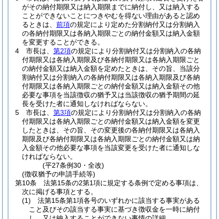
がその納付期限又は納入期限までに納付し、又は納入する
ことができないことにつきやむを得ない理由があると認め
るときは、
前項
の規定により定めた分割納付又は分割納入
の各納付期限又は各納入期限ごとの納付金額又は納入金額
を変更することができる。
4
市長は、
第2項
の規定により分割納付又は分割納入の各納
付期限又は各納入期限及び各納付期限又は各納入期限ごと
の納付金額又は納入金額を定めたときは、その旨、当該分
割納付又は分割納入の各納付期限又は各納入期限及び各納
付期限又は各納入期限ごとの納付金額又は納入金額その他
必要な事項を当該徴収の猶予又は当該徴収の猶予期間の延
長を受けた者に通知しなければならない。
5
市長は、
第3項
の規定により分割納付又は分割納入の各納
付期限又は各納入期限ごとの納付金額又は納入金額を変更
したときは、その旨、その変更後の各納付期限又は各納入
期限及び各納付期限又は各納入期限ごとの納付金額又は納
入金額その他必要な事項を当該変更を受けた者に通知しな
ければならない。
(平27条例30・全改)
(徴収猶予の申請手続等)
第10条
法第15条の2第1項に規定する条例で定める事項は、
次に掲げる事項とする。
(1)
法第15条第1項各号のいずれかに該当する事実がある
こと及びその該当する事実に基づき徴収金を一時に納付
し、又は納入することができない事情の詳細