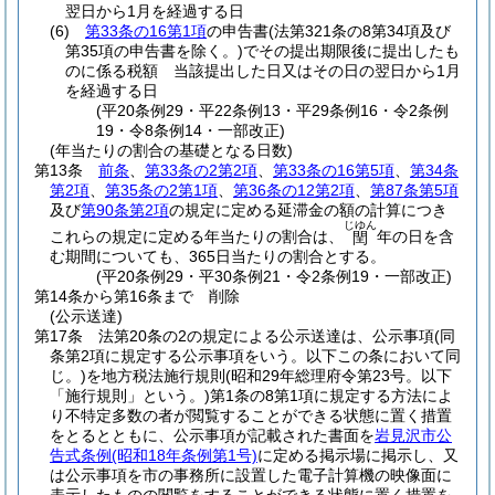
翌日から1月を経過する日
(6)
第33条の16第1項
の申告書
(法第321条の8第34項及び
第35項の申告書を除く。)
でその提出期限後に提出したも
のに係る税額 当該提出した日又はその日の翌日から1月
を経過する日
(平20条例29・平22条例13・平29条例16・令2条例
19・令8条例14・一部改正)
(年当たりの割合の基礎となる日数)
第13条
前条
、
第33条の2第2項
、
第33条の16第5項
、
第34条
第2項
、
第35条の2第1項
、
第36条の12第2項
、
第87条第5項
及び
第90条第2項
の規定に定める延滞金の額の計算につき
じゆん
これらの規定に定める年当たりの割合は、
年の日を含
閏
む期間についても、365日当たりの割合とする。
(平20条例29・平30条例21・令2条例19・一部改正)
第14条から第16条まで
削除
(公示送達)
第17条
法第20条の2の規定による公示送達は、公示事項
(同
条第2項に規定する公示事項をいう。以下この条において同
じ。)
を地方税法施行規則
(昭和29年総理府令第23号。以下
「施行規則」という。)
第1条の8第1項に規定する方法によ
り不特定多数の者が閲覧することができる状態に置く措置
をとるとともに、公示事項が記載された書面を
岩見沢市公
告式条例
(昭和18年条例第1号)
に定める掲示場に掲示し、又
は公示事項を市の事務所に設置した電子計算機の映像面に