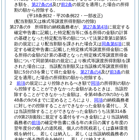
き額を、
第27条の4
及び
前2条
の規定を適用した場合の所得
割の額から控除する。
(平18条例32・平20条例22・一部改正)
(配当割額又は株式等譲渡所得割額の控除)
第27条の9
所得割の納税義務者が、
第27条第4項
に規定する
確定申告書に記載した特定配当等に係る所得の金額の計算
の基礎となった特定配当等の額について法第2章第1節第5
款の規定により配当割額を課された場合又は
同条第6項
に規
定する確定申告書に記載した特定株式等譲渡所得金額に係
る所得の金額の計算の基礎となった特定株式等譲渡所得金
額について同節第6款の規定により株式等譲渡所得割額を課
された場合には、当該配当割額又は当該株式等譲渡所得割
額に5分の3を乗じて得た金額を、
第27条の4
及び
前3条
の規
定を適用した場合の所得割の額から控除する。
2
前項
の規定により控除されるべき額で
同項
の所得割の額か
ら控除することができなかった金額があるときは、当該控
除することができなかった金額は、令第48条の9の3から第
48条の9の6までに定めるところにより、
同項
の納税義務者
に対しその控除することができなかった金額を還付し、又
は当該控除することができなかった金額のうち法第314条
の9第2項後段に規定する還付をすべき金額により当該納税
義務者の
前項
の確定申告書に係る年の末日の属する年度の
翌年度分の個人の道民税、個人の市民税若しくは森林環境
税を納付し、若しくは納入し、若しくは当該納税義務者の
未納に係る徴収金を納付し、若しくは納入する。