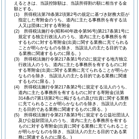
えるときは、当該控除額は、当該所得割の額に相当する金
額とする。
(1)
所得税法第78条第2項第2号の規定に基づき財務大臣が
指定した寄附金のうち、道内に主たる事務所を有する法
人又は団体に対する寄附金
(2)
所得税法施行令
(昭和40年政令第96号)
第217条第1号に
規定する独立行政法人のうち、道内に主たる事務所を有
するものに対する寄附金
(出資に関する業務に充てられる
ことが明らかなものを除き、当該法人の主たる目的であ
る業務に関連するものに限る。)
(3)
所得税法施行令第217条第1号の2に規定する地方独立
行政法人のうち、道内に主たる事務所を有するものに対
する寄附金
(出資に関する業務に充てられることが明らか
なものを除き、当該法人の主たる目的である業務に関連
するものに限る。)
(4)
所得税法施行令第217条第2号に規定する法人のうち、
道内に主たる事務所を有するものに対する寄附金
(法第
314条の7第1項第2号に掲げるもの及び出資に関する業務
に充てられることが明らかなものを除き、当該法人の主
たる目的である業務に関連するものに限る。)
(5)
所得税法施行令第217条第3号に規定する公益社団法人
及び公益財団法人のうち、道内に主たる事務所を有する
ものに対する寄附金
(出資に関する業務に充てられること
が明らかなものを除き、当該法人の主たる目的である業
務に関連するものに限る。)