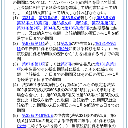
の期間については、年7.3パーセント)
の割合を乗じて計算
した金額に相当する延滞金額を加算して納付書によって納
付し、又は納入書によって納入しなければならない。
(1)
第31条
、
第33条の5
、
第33条の6
若しくは
第33条の9
、
第33条の13第1項
、
第36条の6
、
第52条
、
第73条第2項
、
第91条第2項
、
第94条
又は
第185条第3項
の納期限後に納
付し、又は納入する税額 当該納期限の翌日から1月を経
過する日までの期間
(2)
第87条第1項
若しくは
第2項
の申告書又は
第131条第1
項
の申告書に係る税額
(
第4号
に掲げる税額を除く。)
当
該税額に係る納期限の翌日から1月を経過する日までの期
間
(3)
第87条第1項
若しくは
第2項
の申告書又は
第131条第1
項
の申告書でその提出期限後に提出したものに係る税
額 当該提出した日までの期間又はその日の翌日から1月
を経過する日までの期間
(4)
法第601条第3項若しくは第4項
(これらの規定を法第
602条第2項及び第603条の2の2第2項において準用する
場合を含む。)
、第603条第3項又は第603条の2第5項の規
定により徴収を猶予した税額 当該猶予した期間又は当
該猶予した期間の末日の翌日から1月を経過する日までの
期間
(5)
第33条の16第1項
の申告書
(法第321条の8第1項、第2
項又は第31項の規定による申告書に限る。)
に係る税額
(
次号
に掲げるものを除く。)
当該税額に係る納期限の