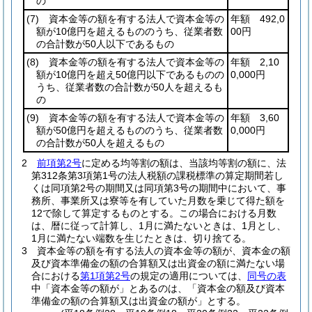
の
(7)
資本金等の額を有する法人で資本金等の
年額 492,0
額が10億円を超えるもののうち、従業者数
00円
の合計数が50人以下であるもの
(8)
資本金等の額を有する法人で資本金等の
年額 2,10
額が10億円を超え50億円以下であるものの
0,000円
うち、従業者数の合計数が50人を超えるも
の
(9)
資本金等の額を有する法人で資本金等の
年額 3,60
額が50億円を超えるもののうち、従業者数
0,000円
の合計数が50人を超えるもの
2
前項第2号
に定める均等割の額は、当該均等割の額に、法
第312条第3項第1号の法人税額の課税標準の算定期間若し
くは同項第2号の期間又は同項第3号の期間中において、事
務所、事業所又は寮等を有していた月数を乗じて得た額を
12で除して算定するものとする。
この場合における月数
は、暦に従って計算し、1月に満たないときは、1月とし、
1月に満たない端数を生じたときは、切り捨てる。
3
資本金等の額を有する法人の資本金等の額が、資本金の額
及び資本準備金の額の合算額又は出資金の額に満たない場
合における
第1項第2号
の規定の適用については、
同号の表
中「資本金等の額が」とあるのは、「資本金の額及び資本
準備金の額の合算額又は出資金の額が」とする。