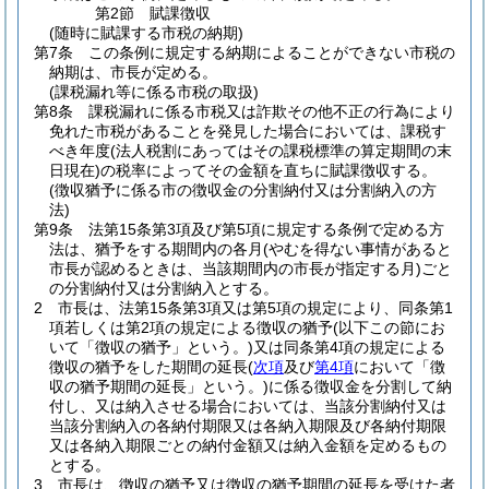
第2節
賦課徴収
(随時に賦課する市税の納期)
第7条
この条例に規定する納期によることができない市税の
納期は、市長が定める。
(課税漏れ等に係る市税の取扱)
第8条
課税漏れに係る市税又は詐欺その他不正の行為により
免れた市税があることを発見した場合においては、課税す
べき年度
(法人税割にあってはその課税標準の算定期間の末
日現在)
の税率によってその金額を直ちに賦課徴収する。
(徴収猶予に係る市の徴収金の分割納付又は分割納入の方
法)
第9条
法第15条第3項及び第5項に規定する条例で定める方
法は、猶予をする期間内の各月
(やむを得ない事情があると
市長が認めるときは、当該期間内の市長が指定する月)
ごと
の分割納付又は分割納入とする。
2
市長は、法第15条第3項又は第5項の規定により、同条第1
項若しくは第2項の規定による徴収の猶予
(以下この節にお
いて「徴収の猶予」という。)
又は同条第4項の規定による
徴収の猶予をした期間の延長
(
次項
及び
第4項
において「徴
収の猶予期間の延長」という。)
に係る徴収金を分割して納
付し、又は納入させる場合においては、当該分割納付又は
当該分割納入の各納付期限又は各納入期限及び各納付期限
又は各納入期限ごとの納付金額又は納入金額を定めるもの
とする。
3
市長は、徴収の猶予又は徴収の猶予期間の延長を受けた者