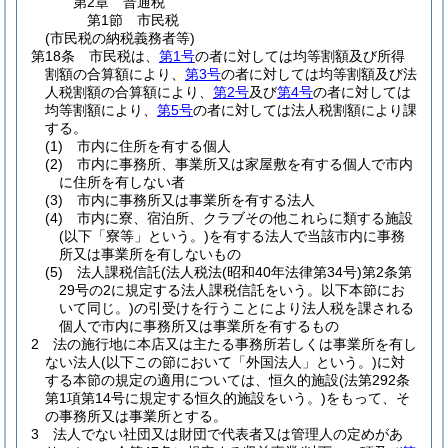
第2章
普通税
第1節
市民税
(市民税の納税義務者等)
第18条
市民税は、
第1号
の者に対しては均等割額及び所得
割額の合算額により、
第3号
の者に対しては均等割額及び法
人税割額の合算額により、
第2号
及び
第4号
の者に対しては
均等割額により、
第5号
の者に対しては法人税割額により課
する。
(1)
市内に住所を有する個人
(2)
市内に事務所、事業所又は家屋敷を有する個人で市内
に住所を有しない者
(3)
市内に事務所又は事業所を有する法人
(4)
市内に寮、宿泊所、クラブその他これらに類する施設
(以下「寮等」という。)
を有する法人で当該市内に事務
所又は事業所を有しないもの
(5)
法人課税信託
(法人税法
(昭和40年法律第34号)
第2条第
29号の2に規定する法人課税信託をいう。以下本節にお
いて同じ。)
の引受けを行うことにより法人税を課される
個人で市内に事務所又は事業所を有するもの
2
法の施行地に本店又は主たる事務所若しくは事業所を有し
ない法人
(以下この節において「外国法人」という。)
に対
する本節の規定の適用については、恒久的施設
(法第292条
第1項第14号に規定する恒久的施設をいう。)
をもって、そ
の事務所又は事業所とする。
3
法人でない社団又は財団で代表者又は管理人の定めがあ