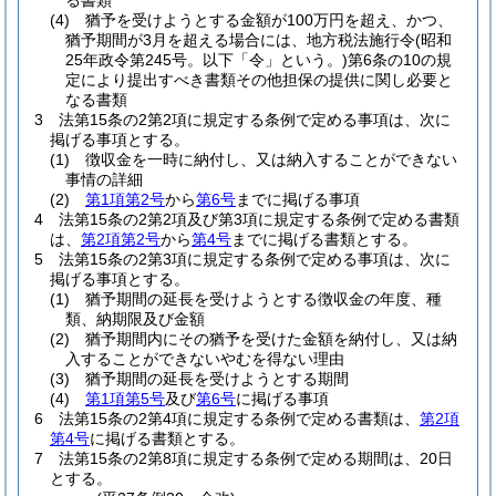
る書類
(4)
猶予を受けようとする金額が100万円を超え、かつ、
猶予期間が3月を超える場合には、地方税法施行令
(昭和
25年政令第245号。以下「令」という。)
第6条の10の規
定により提出すべき書類その他担保の提供に関し必要と
なる書類
3
法第15条の2第2項に規定する条例で定める事項は、次に
掲げる事項とする。
(1)
徴収金を一時に納付し、又は納入することができない
事情の詳細
(2)
第1項第2号
から
第6号
までに掲げる事項
4
法第15条の2第2項及び第3項に規定する条例で定める書類
は、
第2項第2号
から
第4号
までに掲げる書類とする。
5
法第15条の2第3項に規定する条例で定める事項は、次に
掲げる事項とする。
(1)
猶予期間の延長を受けようとする徴収金の年度、種
類、納期限及び金額
(2)
猶予期間内にその猶予を受けた金額を納付し、又は納
入することができないやむを得ない理由
(3)
猶予期間の延長を受けようとする期間
(4)
第1項第5号
及び
第6号
に掲げる事項
6
法第15条の2第4項に規定する条例で定める書類は、
第2項
第4号
に掲げる書類とする。
7
法第15条の2第8項に規定する条例で定める期間は、20日
とする。