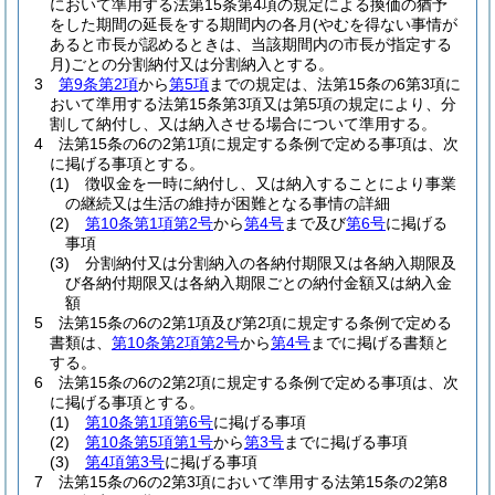
において準用する法第15条第4項の規定による換価の猶予
をした期間の延長をする期間内の各月
(やむを得ない事情が
あると市長が認めるときは、当該期間内の市長が指定する
月)
ごとの分割納付又は分割納入とする。
3
第9条第2項
から
第5項
までの規定は、法第15条の6第3項に
おいて準用する法第15条第3項又は第5項の規定により、分
割して納付し、又は納入させる場合について準用する。
4
法第15条の6の2第1項に規定する条例で定める事項は、次
に掲げる事項とする。
(1)
徴収金を一時に納付し、又は納入することにより事業
の継続又は生活の維持が困難となる事情の詳細
(2)
第10条第1項第2号
から
第4号
まで及び
第6号
に掲げる
事項
(3)
分割納付又は分割納入の各納付期限又は各納入期限及
び各納付期限又は各納入期限ごとの納付金額又は納入金
額
5
法第15条の6の2第1項及び第2項に規定する条例で定める
書類は、
第10条第2項第2号
から
第4号
までに掲げる書類と
する。
6
法第15条の6の2第2項に規定する条例で定める事項は、次
に掲げる事項とする。
(1)
第10条第1項第6号
に掲げる事項
(2)
第10条第5項第1号
から
第3号
までに掲げる事項
(3)
第4項第3号
に掲げる事項
7
法第15条の6の2第3項において準用する法第15条の2第8