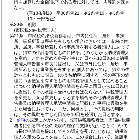
円を加算した金額)
以下である者に対しては、均等割を課さ
ない。
(平18条例28・平30条例21・令2条例19・令3条例
10・一部改正)
第20条
削除
(市民税の納税管理人)
第21条
市民税の納税義務者は、市内に住所、居所、事務
所、事業所又は寮等を有しない場合においては、市内に住
所、居所、事務所若しくは事業所を有する者
(個人にあって
は、独立の生計を営むものに限る。)
のうちから納税管理人
を定め、これを定める必要が生じた日から10日以内に納税
管理人申告書を市長に提出し、又は市外に住所、居所、事
務所若しくは事業所を有する者
(個人にあっては、独立の生
計を営むものに限る。)
のうち納税に関する一切の事項の処
理につき便宜を有するものを納税管理人として定めること
について納税管理人承認申請書を市長に同日から10日以内
に提出してその承認を受けなければならない。
納税管理人
を変更し、又は変更しようとする場合その他納税管理人申
告書又は納税管理人承認申請書に記載した事項に異動を生
じた場合においても、また、同様とし、その提出の期限
は、その異動を生じた日から10日を経過した日とする。
2
前項
の規定にかかわらず、当該納税義務者は、当該納税義
務者に係る市民税の徴収の確保に支障がないことについて
市長に申請書を提出してその認定を受けたときは、納税管
理人を定めることを要しない。
この場合において、当該申