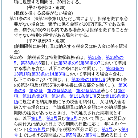
項に規定する期間は、20日とする。
(平27条例30・追加)
(担保を徴する必要がない場合)
第11条の3
法第16条第1項ただし書により、担保を徴する必
要がない場合は、猶予に係る金額が100万円以下である場
合、猶予期間が3月以内である場合又は担保を徴することが
できない特別の事情がある場合とする。
(平27条例30・追加)
(納期限後に納付し又は納入する税金又は納入金に係る延滞
金)
第12条
納税者又は特別徴収義務者は、
第31条
、
第33条の
5
、
第33条の6
若しくは
第33条の9
(
第36条の7
において準用
する場合を含む。以下この条において同じ。)
、
第33条の
13第1項
(
第33条の14第3項
において準用する場合を含む。
以下この条において同じ。)
、
第33条の16第1項
(法第321条
の8第34項及び第35項の申告書に係る部分を除く。)
、
第36
条の6
、
第52条
、
第73条第2項
、
第87条第1項
若しくは
第2
項
、
第91条第2項
、
第94条
、
第131条第1項
又は
第185条第3
項
に規定する納期限後にその税金を納付し、又は納入金を
納入する場合には、当該税額又は納入金額にその納期限
(納
期限の延長があったときは、その延長された納期限とす
る。以下
第1号
、
第2号
及び
第5号
において同じ。)
の翌日か
ら納付又は納入の日までの期間の日数に応じ、年14.6パー
セント
(
次の各号
に掲げる税額の区分に応じ、
第1号
から
第4
号
までに掲げる期間並びに
第5号
及び
第6号
に定める日まで