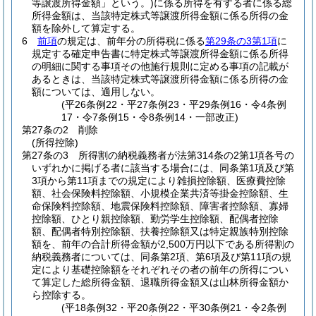
等譲渡所得金額」という。)
に係る所得を有する者に係る総
所得金額は、当該特定株式等譲渡所得金額に係る所得の金
額を除外して算定する。
6
前項
の規定は、前年分の所得税に係る
第29条の3第1項
に
規定する確定申告書に特定株式等譲渡所得金額に係る所得
の明細に関する事項その他施行規則に定める事項の記載が
あるときは、当該特定株式等譲渡所得金額に係る所得の金
額については、適用しない。
(平26条例22・平27条例23・平29条例16・令4条例
17・令7条例15・令8条例14・一部改正)
第27条の2
削除
(所得控除)
第27条の3
所得割の納税義務者が法第314条の2第1項各号の
いずれかに掲げる者に該当する場合には、同条第1項及び第
3項から第11項までの規定により雑損控除額、医療費控除
額、社会保険料控除額、小規模企業共済等掛金控除額、生
命保険料控除額、地震保険料控除額、障害者控除額、寡婦
控除額、ひとり親控除額、勤労学生控除額、配偶者控除
額、配偶者特別控除額、扶養控除額又は特定親族特別控除
額を、前年の合計所得金額が2,500万円以下である所得割の
納税義務者については、同条第2項、第6項及び第11項の規
定により基礎控除額をそれぞれその者の前年の所得につい
て算定した総所得金額、退職所得金額又は山林所得金額か
ら控除する。
(平18条例32・平20条例22・平30条例21・令2条例