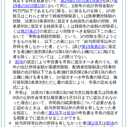
規定する特定親族をいう。
第29条の3の2第1項第3号
及び
第
29条の3の3第1項
において同じ。)
(前年の合計所得金額が
85万円以下であるものに限る。)
に係るものを除く。)
の控
除又はこれらと併せて雑損控除額若しくは医療費控除額の
控除、法第313条第8項に規定する純損失の金額の控除、同
条第9項に規定する純損失若しくは雑損失の金額の控除若し
くは
第27条の7
の規定により控除すべき金額
(以下この条に
おいて「寄附金税額控除額」という。)
の控除を受けようと
するものを除く。以下この条において「給与所得等以外の
所得を有しなかった者」という。)
及び
第19条第2項
に規定
する者
(施行規則第2条の2第1項の表の上欄の
(二)
に掲げる
者を除く。)
については、この限りでない。
2
前項
の規定により申告書を市長に提出すべき者のうち、前
年の合計所得金額が基礎控除額、配偶者控除額及び扶養控
除額の合計額以下である者
(施行規則第2条の2第1項の表の
上欄に掲げる者を除く。)
が提出すべき申告書の様式は、施
行規則第2条第3項ただし書の規定により、市長の定める様
式による。
3
市長は、法第317条の6第1項の給与支払報告書又は同条第
4項の公的年金等支払報告書が1月31日までに提出されなか
った場合において、市民税の賦課徴収について必要がある
と認めるときは、給与所得等以外の所得を有しなかった者
を指定し、その者に
第1項
又は
前項
の申告書を市長の指定す
る期限までに提出させることができる。
4
給与所得等以外の所得を有しなかった者
(
第1項
又は
前項
の