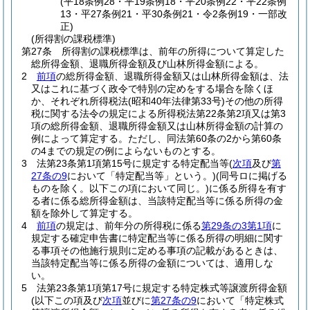
(平18条例28・平19条例18・平20条例22・平22条例
13・平27条例21・平30条例21・令2条例19・一部改
正)
(所得割の課税標準)
第27条
所得割の課税標準は、前年の所得について算定した
総所得金額、退職所得金額及び山林所得金額による。
2
前項
の総所得金額、退職所得金額又は山林所得金額は、法
又はこれに基づく政令で特別の定めをする場合を除くほ
か、それぞれ所得税法
(昭和40年法律第33号)
その他の所得
税に関する法令の規定による所得税法第22条第2項又は第3
項の総所得金額、退職所得金額又は山林所得金額の計算の
例によって算定する。
ただし、同法第60条の2から第60条
の4までの規定の例によらないものとする。
3
法第23条第1項第15号に規定する特定配当等
(
次項
及び
第
27条の9
において「特定配当等」という。)
(同号ロに掲げる
ものを除く。以下この項において同じ。)
に係る所得を有す
る者に係る総所得金額は、当該特定配当等に係る所得の金
額を除外して算定する。
4
前項
の規定は、前年分の所得税に係る
第29条の3第1項
に
規定する確定申告書に特定配当等に係る所得の明細に関す
る事項その他施行規則に定める事項の記載があるときは、
当該特定配当等に係る所得の金額については、適用しな
い。
5
法第23条第1項第17号に規定する特定株式等譲渡所得金額
(以下この項及び
次項
並びに
第27条の9
において「特定株式