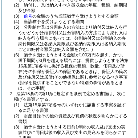
(2)
納付し、又は納入すべき徴収金の年度、種類、納期限
及び金額
(3)
前号
の金額のうち当該猶予を受けようとする金額
(4)
当該猶予を受けようとする期間
(5)
分割納付又は分割納入の方法により納付又は納入を行
うかどうか
(分割納付又は分割納入の方法により納付又は
納入を行う場合にあっては、分割納付又は分割納入の各
納付期限又は各納入期限及び各納付期限又は各納入期限
ごとの納付金額又は納入金額を含む。)
(6)
猶予を受けようとする金額が100万円を超え、かつ、
猶予期間が3月を超える場合には、提供しようとする法第
16条第1項各号に掲げる担保の種類、数量、価額及び所
在
(その担保が保証人の保証であるときは、保証人の氏名
及び住所又は居所)
その他担保に関し参考となるべき事項
(担保を提供することができない特別の事情があるとき
は、その事情)
2
法第15条の2第1項に規定する条例で定める書類は、次に
掲げる書類とする。
(1)
法第15条第1項各号のいずれかに該当する事実を証す
るに足りる書類
(2)
財産目録その他の資産及び負債の状況を明らかにする
書類
(3)
猶予を受けようとする日前1年間の収入及び支出の実
績並びに同日以後の収入及び支出の見込みを明らかにす