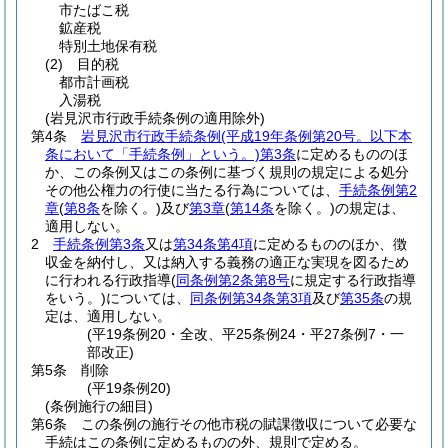
市たばこ税
鉱産税
特別土地保有税
(2)
目的税
都市計画税
入湯税
(岩見沢市行政手続条例の適用除外)
第4条
岩見沢市行政手続条例
(平成19年条例第20号。以下本
条において「手続条例」という。)
第3条
に定めるもののほ
か、この条例又はこの条例に基づく規則の規定による処分
その他公権力の行使に当たる行為については、
手続条例第2
章
(
第8条
を除く。)
及び
第3章
(
第14条
を除く。)
の規定は、
適用しない。
2
手続条例第3条
又は
第34条第4項
に定めるもののほか、徴
収金を納付し、又は納入する義務の適正な実現を図るため
に行われる行政指導
(
同条例第2条第8号
に規定する行政指導
をいう。)
については、
同条例第34条第3項
及び
第35条
の規
定は、適用しない。
(平19条例20・全改、平25条例24・平27条例7・一
部改正)
第5条
削除
(平19条例20)
(条例施行の細目)
第6条
この条例の施行その他市税の賦課徴収について必要な
手続はこの条例に定めるものの外、規則で定める。