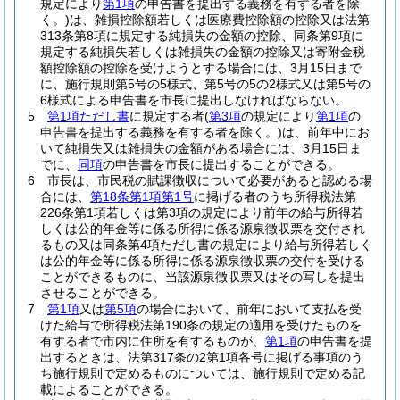
規定により
第1項
の申告書を提出する義務を有する者を除
く。)
は、雑損控除額若しくは医療費控除額の控除又は法第
313条第8項に規定する純損失の金額の控除、同条第9項に
規定する純損失若しくは雑損失の金額の控除又は寄附金税
額控除額の控除を受けようとする場合には、3月15日まで
に、施行規則第5号の5様式、第5号の5の2様式又は第5号の
6様式による申告書を市長に提出しなければならない。
5
第1項ただし書
に規定する者
(
第3項
の規定により
第1項
の
申告書を提出する義務を有する者を除く。)
は、前年中にお
いて純損失又は雑損失の金額がある場合には、3月15日ま
でに、
同項
の申告書を市長に提出することができる。
6
市長は、市民税の賦課徴収について必要があると認める場
合には、
第18条第1項第1号
に掲げる者のうち所得税法第
226条第1項若しくは第3項の規定により前年の給与所得若
しくは公的年金等に係る所得に係る源泉徴収票を交付され
るもの又は同条第4項ただし書の規定により給与所得若しく
は公的年金等に係る所得に係る源泉徴収票の交付を受ける
ことができるものに、当該源泉徴収票又はその写しを提出
させることができる。
7
第1項
又は
第5項
の場合において、前年において支払を受
けた給与で所得税法第190条の規定の適用を受けたものを
有する者で市内に住所を有するものが、
第1項
の申告書を提
出するときは、法第317条の2第1項各号に掲げる事項のう
ち施行規則で定めるものについては、施行規則で定める記
載によることができる。