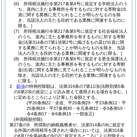
(6)
所得税法施行令第217条第4号に規定する学校法人のう
ち、道内に主たる事務所を有するものに対する寄附金
(出
資に関する業務に充てられることが明らかなものを除
き、当該法人の主たる目的である業務に関連するものに
限る。)
(7)
所得税法施行令第217条第5号に規定する社会福祉法人
のうち、道内に主たる事務所を有するものに対する寄附
金
(法第314条の7第1項第2号に掲げるもの及び出資に関
する業務に充てられることが明らかなものを除き、当該
法人の主たる目的である業務に関連するものに限る。)
(8)
所得税法施行令第217条第6号に規定する更生保護法人
のうち、道内に主たる事務所を有するものに対する寄附
金
(出資に関する業務に充てられることが明らかなものを
除き、当該法人の主たる目的である業務に関連するもの
に限る。)
2
前項
の特例控除額は、法第314条の7第11項
(法附則第5条
の6第2項の規定により読み替えて適用される場合を含む。)
に定めるところにより計算した金額とする。
(平20条例22・全改、平20条例29・平23条例12・平
25条例24・平27条例30・令元条例12・令3条例10・
令4条例17・令6条例15・一部改正)
(外国税額控除)
第27条の8
所得割の納税義務者が、法第314条の8に規定す
る外国の所得税等を課された場合においては、法第314条
の8及び令第48条の9の2に規定するところにより控除すべ