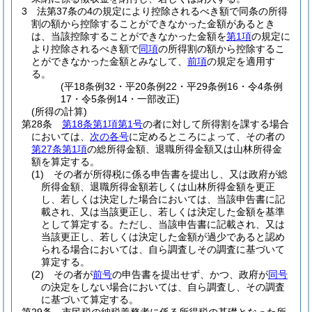
3
法第37条の4の規定により控除されるべき額で同条の所得
割の額から控除することができなかった金額があるとき
は、当該控除することができなかった金額を
第1項
の規定に
より控除されるべき額で
同項
の所得割の額から控除するこ
とができなかった金額とみなして、
前項
の規定を適用す
る。
(平18条例32・平20条例22・平29条例16・令4条例
17・令5条例14・一部改正)
(所得の計算)
第28条
第18条第1項第1号
の者に対して所得割を課する場合
においては、
次の各号
に定めるところによって、その者の
第27条第1項
の総所得金額、退職所得金額又は山林所得金
額を算定する。
(1)
その者が所得税に係る申告書を提出し、又は政府が総
所得金額、退職所得金額若しくは山林所得金額を更正
し、若しくは決定した場合においては、当該申告書に記
載され、又は当該更正し、若しくは決定した金額を基準
として算定する。
ただし、当該申告書に記載され、又は
当該更正し、若しくは決定した金額が過少であると認め
られる場合においては、自ら調査しその調査に基づいて
算定する。
(2)
その者が
前号
の申告書を提出せず、かつ、政府が
同号
の決定をしない場合においては、自ら調査し、その調査
に基づいて算定する。