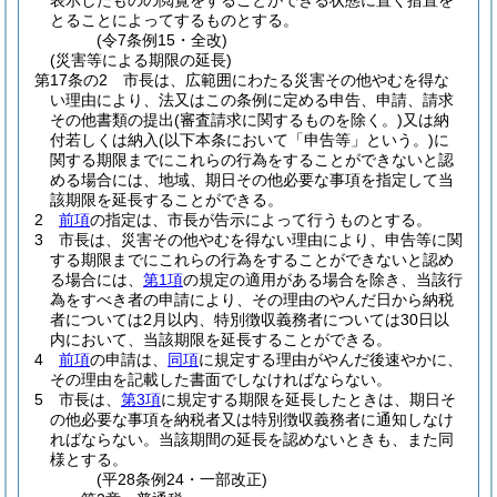
表示したものの閲覧をすることができる状態に置く措置を
とることによってするものとする。
(令7条例15・全改)
(災害等による期限の延長)
第17条の2
市長は、広範囲にわたる災害その他やむを得な
い理由により、法又はこの条例に定める申告、申請、請求
その他書類の提出
(審査請求に関するものを除く。)
又は納
付若しくは納入
(以下本条において「申告等」という。)
に
関する期限までにこれらの行為をすることができないと認
める場合には、地域、期日その他必要な事項を指定して当
該期限を延長することができる。
2
前項
の指定は、市長が告示によって行うものとする。
3
市長は、災害その他やむを得ない理由により、申告等に関
する期限までにこれらの行為をすることができないと認め
る場合には、
第1項
の規定の適用がある場合を除き、当該行
為をすべき者の申請により、その理由のやんだ日から納税
者については2月以内、特別徴収義務者については30日以
内において、当該期限を延長することができる。
4
前項
の申請は、
同項
に規定する理由がやんだ後速やかに、
その理由を記載した書面でしなければならない。
5
市長は、
第3項
に規定する期限を延長したときは、期日そ
の他必要な事項を納税者又は特別徴収義務者に通知しなけ
ればならない。
当該期間の延長を認めないときも、また同
様とする。
(平28条例24・一部改正)