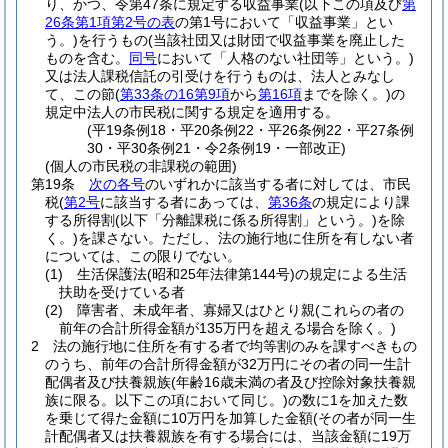
り、かつ、令第47条に規定する収益事業
(以下この項及び
第
26条第1項第2号の表
の第1号において「収益事業」とい
う。)
を行うもの
(当該社団又は財団で収益事業を廃止した
ものを含む。
同号
において「人格のない社団等」という。)
又は法人課税信託の引受けを行うものは、法人とみなし
て、この節
(
第33条の16第9項
から
第16項
までを除く。)
の
規定中法人の市民税に関する規定を適用する。
(平19条例18・平20条例22・平26条例22・平27条例
30・平30条例21・令2条例19・一部改正)
(個人の市民税の非課税の範囲)
第19条
次の各号
のいずれかに該当する者に対しては、市民
税
(
第2号
に該当する者にあっては、
第36条
の規定により課
する所得割
(以下「分離課税に係る所得割」という。)
を除
く。)
を課さない。
ただし、法の施行地に住所を有しない者
については、この限りでない。
(1)
生活保護法
(昭和25年法律第144号)
の規定による生活
扶助を受けている者
(2)
障害者、未成年者、寡婦又はひとり親
(これらの者の
前年の合計所得金額が135万円を超える場合を除く。)
2
法の施行地に住所を有する者で均等割のみを課すべきもの
のうち、前年の合計所得金額が32万円にその者の同一生計
配偶者及び扶養親族
(年齢16歳未満の者及び控除対象扶養親
族に限る。以下この項において同じ。)
の数に1を加えた数
を乗じて得た金額に10万円を加算した金額
(その者が同一生
計配偶者又は扶養親族を有する場合には、当該金額に19万