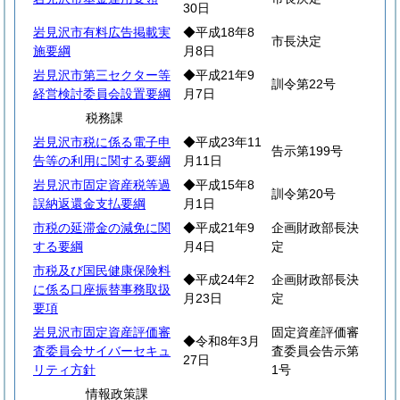
30日
岩見沢市有料広告掲載実
◆平成18年8
市長決定
施要綱
月8日
岩見沢市第三セクター等
◆平成21年9
訓令第22号
経営検討委員会設置要綱
月7日
税務課
岩見沢市税に係る電子申
◆平成23年11
告示第199号
告等の利用に関する要綱
月11日
岩見沢市固定資産税等過
◆平成15年8
訓令第20号
誤納返還金支払要綱
月1日
市税の延滞金の減免に関
◆平成21年9
企画財政部長決
する要綱
月4日
定
市税及び国民健康保険料
◆平成24年2
企画財政部長決
に係る口座振替事務取扱
月23日
定
要項
岩見沢市固定資産評価審
固定資産評価審
◆令和8年3月
査委員会サイバーセキュ
査委員会告示第
27日
リティ方針
1号
情報政策課