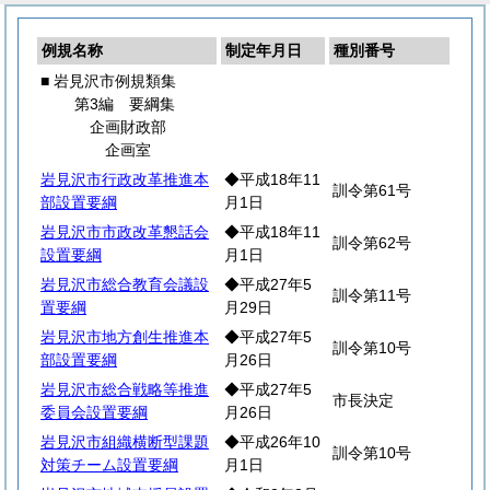
例規名称
制定年月日
種別番号
■ 岩見沢市例規類集
第3編 要綱集
企画財政部
企画室
岩見沢市行政改革推進本
◆平成18年11
訓令第61号
部設置要綱
月1日
岩見沢市市政改革懇話会
◆平成18年11
訓令第62号
設置要綱
月1日
岩見沢市総合教育会議設
◆平成27年5
訓令第11号
置要綱
月29日
岩見沢市地方創生推進本
◆平成27年5
訓令第10号
部設置要綱
月26日
岩見沢市総合戦略等推進
◆平成27年5
市長決定
委員会設置要綱
月26日
岩見沢市組織横断型課題
◆平成26年10
訓令第10号
対策チーム設置要綱
月1日