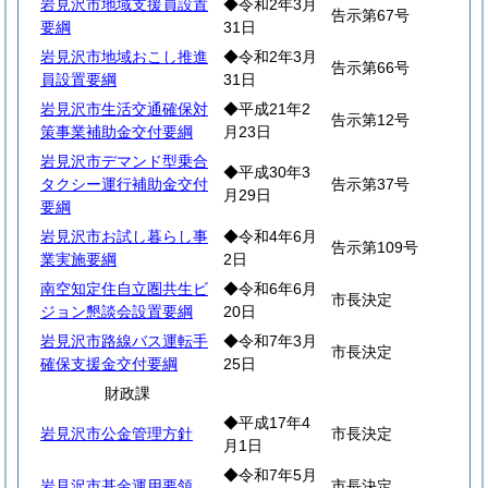
岩見沢市地域支援員設置
◆令和2年3月
告示第67号
要綱
31日
岩見沢市地域おこし推進
◆令和2年3月
告示第66号
員設置要綱
31日
岩見沢市生活交通確保対
◆平成21年2
告示第12号
策事業補助金交付要綱
月23日
岩見沢市デマンド型乗合
◆平成30年3
タクシー運行補助金交付
告示第37号
月29日
要綱
岩見沢市お試し暮らし事
◆令和4年6月
告示第109号
業実施要綱
2日
南空知定住自立圏共生ビ
◆令和6年6月
市長決定
ジョン懇談会設置要綱
20日
岩見沢市路線バス運転手
◆令和7年3月
市長決定
確保支援金交付要綱
25日
財政課
◆平成17年4
岩見沢市公金管理方針
市長決定
月1日
◆令和7年5月
岩見沢市基金運用要領
市長決定