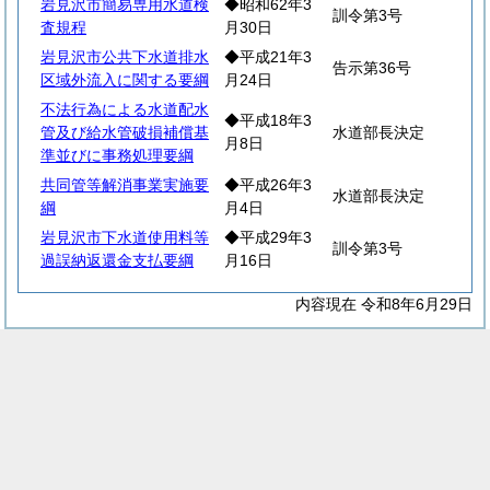
岩見沢市簡易専用水道検
◆昭和62年3
訓令第3号
査規程
月30日
岩見沢市公共下水道排水
◆平成21年3
告示第36号
区域外流入に関する要綱
月24日
不法行為による水道配水
◆平成18年3
管及び給水管破損補償基
水道部長決定
月8日
準並びに事務処理要綱
共同管等解消事業実施要
◆平成26年3
水道部長決定
綱
月4日
岩見沢市下水道使用料等
◆平成29年3
訓令第3号
過誤納返還金支払要綱
月16日
内容現在 令和8年6月29日