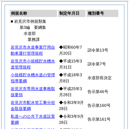
例規名称
制定年月日
種別番号
■ 岩見沢市例規類集
第3編 要綱集
水道部
業務課
岩見沢市水道事業庁用自
◆昭和60年7
訓令第13号
動車運行管理規程
月20日
岩見沢市小規模貯水槽水
◆平成15年3
訓令第7号
道管理規程
月31日
小規模貯水槽水道の管理
◆平成18年3
水道部長決定
指導要綱
月8日
岩見沢市専用水道事務取
◆平成25年3
告示第46号
扱要領
月28日
岩見沢市配水管工事分担
◆令和3年9月
告示第160号
金取扱要綱
28日
私道への公共下水道設置
◆令和3年9月
告示第161号
要綱
28日