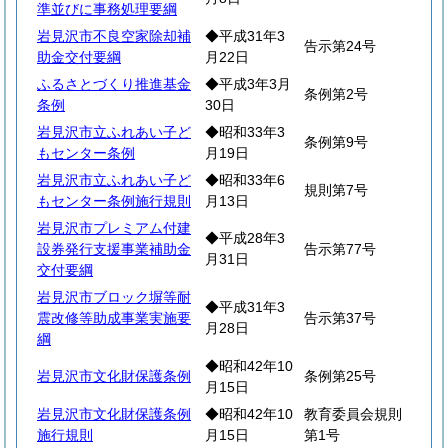
準並びに事務処理要綱
岩見沢市不良空家除却補
◆平成31年3
告示第24号
助金交付要綱
月22日
ふるさとづくり推進基金
◆平成3年3月
条例第2号
条例
30日
岩見沢市立ふれあい子ど
◆昭和33年3
条例第9号
もセンター条例
月19日
岩見沢市立ふれあい子ど
◆昭和33年6
規則第7号
もセンター条例施行規則
月13日
岩見沢市プレミアム付建
◆平成28年3
設券発行支援事業補助金
告示第77号
月31日
交付要綱
岩見沢市ブロック塀等耐
◆平成31年3
震改修等助成事業実施要
告示第37号
月28日
綱
◆昭和42年10
岩見沢市文化財保護条例
条例第25号
月15日
岩見沢市文化財保護条例
◆昭和42年10
教育委員会規則
施行規則
月15日
第1号