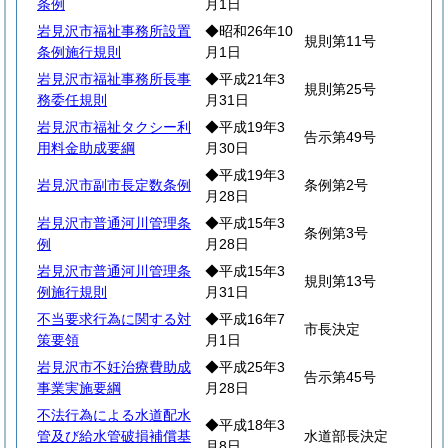
条例
月1日
岩見沢市福祉事務所設置
◆昭和26年10
規則第11号
条例施行規則
月1日
岩見沢市福祉事務所長事
◆平成21年3
規則第25号
務委任規則
月31日
岩見沢市福祉タクシー利
◆平成19年3
告示第49号
用料金助成要綱
月30日
◆平成19年3
岩見沢市副市長定数条例
条例第2号
月28日
岩見沢市普通河川管理条
◆平成15年3
条例第3号
例
月28日
岩見沢市普通河川管理条
◆平成15年3
規則第13号
例施行規則
月31日
不当要求行為に関する対
◆平成16年7
市長決定
策要領
月1日
岩見沢市不妊治療費助成
◆平成25年3
告示第45号
事業実施要綱
月28日
不法行為による水道配水
◆平成18年3
管及び給水管破損補償基
水道部長決定
月8日