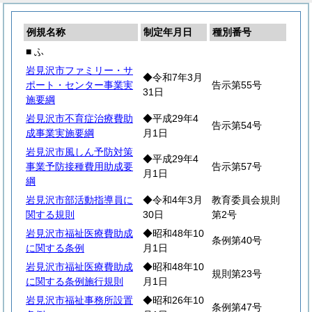
例規名称
制定年月日
種別番号
■ ふ
岩見沢市ファミリー・サ
◆令和7年3月
ポート・センター事業実
告示第55号
31日
施要綱
岩見沢市不育症治療費助
◆平成29年4
告示第54号
成事業実施要綱
月1日
岩見沢市風しん予防対策
◆平成29年4
事業予防接種費用助成要
告示第57号
月1日
綱
岩見沢市部活動指導員に
◆令和4年3月
教育委員会規則
関する規則
30日
第2号
岩見沢市福祉医療費助成
◆昭和48年10
条例第40号
に関する条例
月1日
岩見沢市福祉医療費助成
◆昭和48年10
規則第23号
に関する条例施行規則
月1日
岩見沢市福祉事務所設置
◆昭和26年10
条例第47号