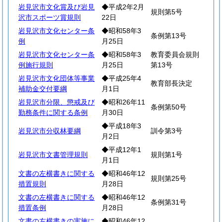
岩見沢市文化賞及び岩見
◆平成2年2月
規則第5号
沢市スポーツ賞規則
22日
岩見沢市文化センター条
◆昭和58年3
条例第13号
例
月25日
岩見沢市文化センター条
◆昭和58年3
教育委員会規則
例施行規則
月25日
第13号
岩見沢市文化団体等事業
◆平成25年4
教育部長決定
補助金交付要綱
月1日
岩見沢市分限、懲戒及び
◆昭和26年11
条例第50号
勤務条件に関する条例
月30日
◆平成18年3
岩見沢市分収林要綱
訓令第3号
月2日
◆平成12年1
岩見沢市文書管理規則
規則第1号
月1日
文書の左横書きに関する
◆昭和46年12
規則第25号
措置規則
月28日
文書の左横書きに関する
◆昭和46年12
条例第31号
措置条例
月28日
文書の左横書きの実施に
◆昭和46年12