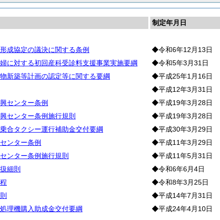
制定年月日
形成協定の議決に関する条例
◆令和6年12月13日
婦に対する初回産科受診料支援事業実施要綱
◆令和5年3月31日
物新築等計画の認定等に関する要綱
◆平成25年1月16日
◆平成12年3月31日
興センター条例
◆平成19年3月28日
興センター条例施行規則
◆平成19年3月28日
乗合タクシー運行補助金交付要綱
◆平成30年3月29日
センター条例
◆平成11年3月29日
センター条例施行規則
◆平成11年5月31日
扱細則
◆令和6年6月4日
程
◆令和8年3月25日
則
◆平成14年7月31日
処理機購入助成金交付要綱
◆平成24年4月10日