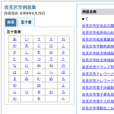
岩見沢市例規集
例規名称
内容現在 令和8年6月29日
■ て
体系
五十音
岩見沢市定住自立圏
五十音表
岩見沢市低所得の妊
あ
い
う
え
お
岩見沢市低炭素建築
か
き
く
け
こ
岩見沢市手数料条例
さ
し
す
せ
そ
岩見沢市鉄北地域振
た
ち
つ
て
と
岩見沢市鉄北地域振
な
に
ぬ
ね
の
岩見沢市デマンド型
は
ひ
ふ
へ
ほ
岩見沢市テレワーク
ま
み
む
め
も
岩見沢市テレワーク
や
ゆ
よ
岩見沢市電子決裁取
ら
り
る
れ
ろ
岩見沢市電子署名規
わ
を
ん
岩見沢市電子入札規
岩見沢市電動生ごみ