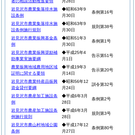
者の相談活動推進要領
月28日
岩見沢市農業集落排水施
◆昭和63年9
条例第16号
設条例
月30日
岩見沢市農業集落排水施
◆昭和63年9
規則第38号
設条例施行規則
月30日
岩見沢市農業振興基金条
◆昭和51年3
条例第1号
例
月30日
岩見沢市農業振興奨励補
◆平成25年4
告示第51号
助事業実施要綱
月1日
農業振興地域農用地区域
◆平成19年3
告示第20号
証明に関する要領
月14日
岩見沢市農業特産品振興
◆昭和56年12
訓令第32号
資金貸付要綱
月24日
岩見沢市農産加工施設条
◆平成6年3月
条例第2号
例
28日
岩見沢市農産加工施設条
◆平成6年3月
規則第3号
例施行規則
28日
岩見沢市農山村地域公園
◆平成17年12
条例第80号
条例
月27日