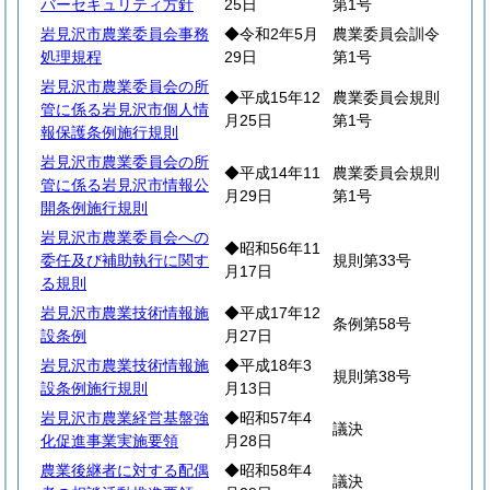
バーセキュリティ方針
25日
第1号
岩見沢市農業委員会事務
◆令和2年5月
農業委員会訓令
処理規程
29日
第1号
岩見沢市農業委員会の所
◆平成15年12
農業委員会規則
管に係る岩見沢市個人情
月25日
第1号
報保護条例施行規則
岩見沢市農業委員会の所
◆平成14年11
農業委員会規則
管に係る岩見沢市情報公
月29日
第1号
開条例施行規則
岩見沢市農業委員会への
◆昭和56年11
委任及び補助執行に関す
規則第33号
月17日
る規則
岩見沢市農業技術情報施
◆平成17年12
条例第58号
設条例
月27日
岩見沢市農業技術情報施
◆平成18年3
規則第38号
設条例施行規則
月13日
岩見沢市農業経営基盤強
◆昭和57年4
議決
化促進事業実施要領
月28日
農業後継者に対する配偶
◆昭和58年4
議決