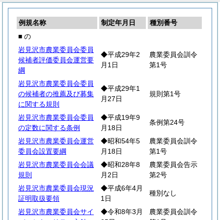
例規名称
制定年月日
種別番号
■ の
岩見沢市農業委員会委員
◆平成29年2
農業委員会訓令
候補者評価委員会運営要
月1日
第1号
綱
岩見沢市農業委員会委員
◆平成29年1
の候補者の推薦及び募集
規則第1号
月27日
に関する規則
岩見沢市農業委員会委員
◆平成19年9
条例第24号
の定数に関する条例
月18日
岩見沢市農業委員会運営
◆昭和54年5
農業委員会訓令
委員会設置要綱
月18日
第1号
岩見沢市農業委員会会議
◆昭和28年8
農業委員会告示
規則
月2日
第2号
岩見沢市農業委員会現況
◆平成6年4月
種別なし
証明取扱要領
1日
岩見沢市農業委員会サイ
◆令和8年3月
農業委員会訓令