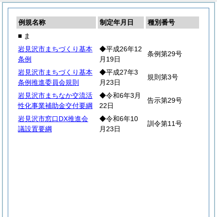
例規名称
制定年月日
種別番号
■ ま
岩見沢市まちづくり基本
◆平成26年12
条例第29号
条例
月19日
岩見沢市まちづくり基本
◆平成27年3
規則第3号
条例推進委員会規則
月23日
岩見沢市まちなか交流活
◆令和6年3月
告示第29号
性化事業補助金交付要綱
22日
岩見沢市窓口DX推進会
◆令和6年10
訓令第11号
議設置要綱
月23日