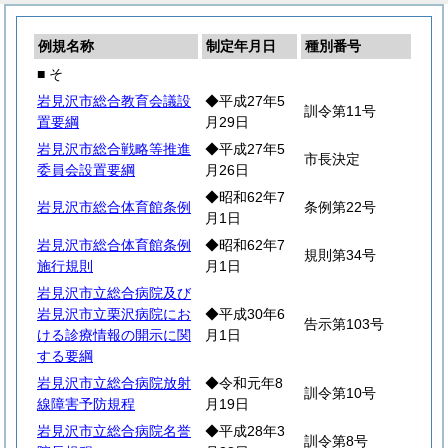
例規名称
制定年月日
種別番号
■ そ
岩見沢市総合教育会議設
◆平成27年5
訓令第11号
置要綱
月29日
岩見沢市総合戦略等推進
◆平成27年5
市長決定
委員会設置要綱
月26日
◆昭和62年7
岩見沢市総合体育館条例
条例第22号
月1日
岩見沢市総合体育館条例
◆昭和62年7
規則第34号
施行規則
月1日
岩見沢市立総合病院及び
岩見沢市立栗沢病院にお
◆平成30年6
告示第103号
ける診療情報の開示に関
月1日
する要綱
岩見沢市立総合病院放射
◆令和元年8
訓令第10号
線障害予防規程
月19日
岩見沢市立総合病院名誉
◆平成28年3
訓令第8号