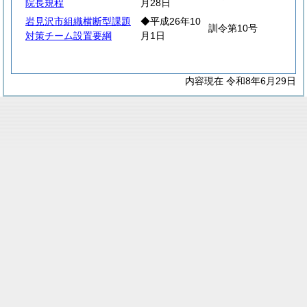
院長規程
月28日
岩見沢市組織横断型課題
◆平成26年10
訓令第10号
対策チーム設置要綱
月1日
内容現在 令和8年6月29日