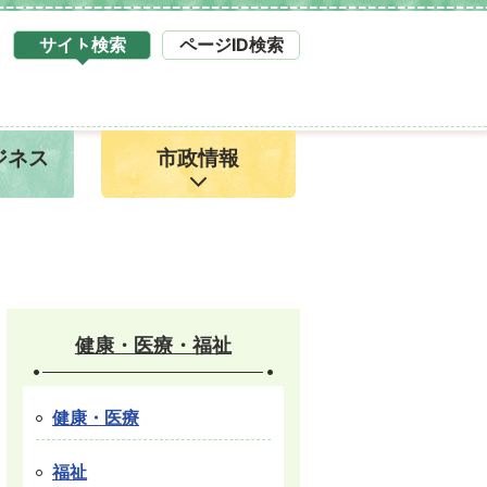
サイト検索
ページID検索
タ
ブ
サ
イ
ジネス
市政情報
ト
検
索
1
健康・医療・福祉
健康・医療
福祉