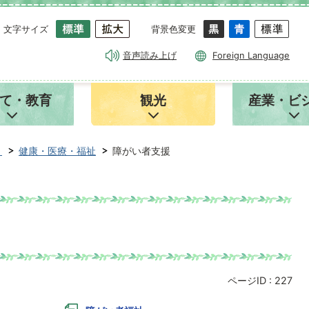
文字サイズ
背景色変更
音声読み上げ
Foreign Language
て・教育
観光
産業・ビ
き
健康・医療・福祉
障がい者支援
ページID :
227