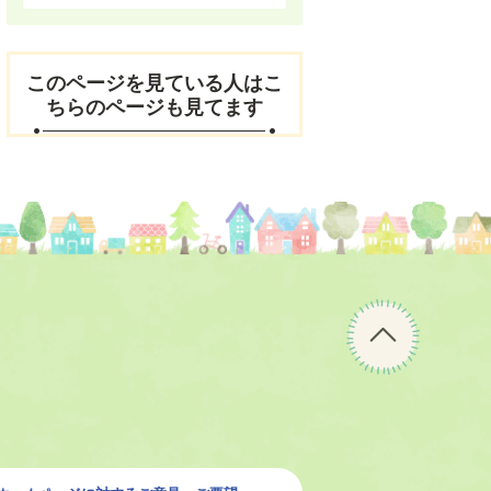
このページを見ている人はこ
ちらのページも見てます
ペ
ー
ジ
の
先
頭
へ