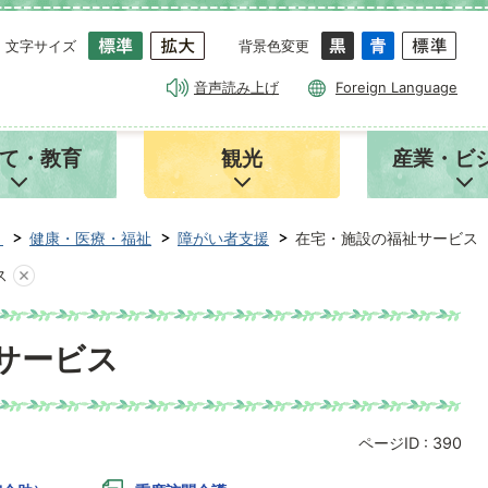
文字サイズ
背景色変更
音声読み上げ
Foreign Language
て・教育
観光
産業・ビ
き
健康・医療・福祉
障がい者支援
在宅・施設の福祉サービス
ス
サービス
ページID :
390