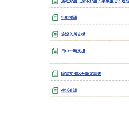
居宅介護（身体介護・家事援助・通
行動援護
施設入所支援
日中一時支援
障害支援区分認定調査
生活介護