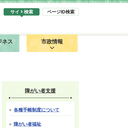
サイト検索
ページID検索
タ
ブ
サ
イ
ジネス
市政情報
ト
検
索
1
障がい者支援
各種手帳制度について
障がい者福祉