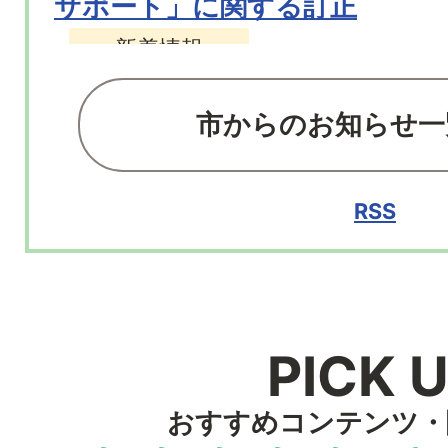
サポート」に関する訂正
新着情報
市からの
お知らせ一
2026年08月05日
郷土科学館企画展「小学校が映
RSS
市内小学校の歴史展」
イベント・募集
PICK 
2026年08月03日
食中毒警報
新着情報
おすすめコンテンツ・