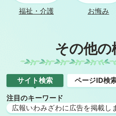
福祉・介護
お悔み
その他の
サイト検索
ページID検
サ
注目のキーワード
イ
広報いわみざわに広告を掲載し
ト