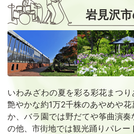
岩見沢市
いわみざわの夏を彩る彩花まつり
艶やかな約1万
2千株のあやめや花
か、バラ園では野だてや筝曲演
奏
の他、市街地では観光踊りパレー