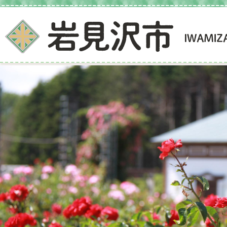
3
枚
目
の
ス
ラ
イ
ド