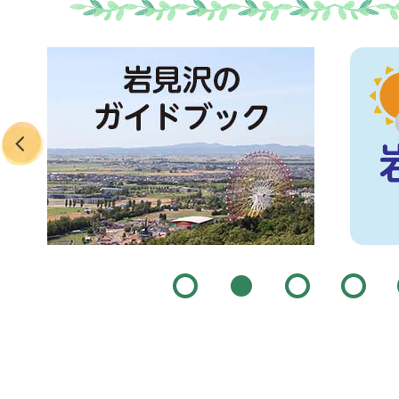
2026年08月03日
2
3
平成25年生活扶助基準改定に
枚
枚
対応
目
目
新着情報
の
の
ス
ス
ラ
2026年08月03日
ラ
イ
イ
8月は北方領土返還要求運動強
ド
ド
新着情報