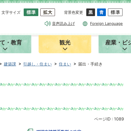
文字サイズ
背景色変更
音声読み上げ
Foreign Language
て・教育
観光
産業・ビ
建築課
引越し・住まい
住まい
届出・手続き
ページID :
1089