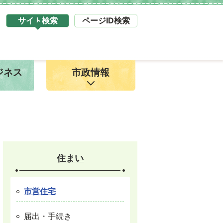
サイト検索
ページID検索
タ
ブ
サ
イ
ジネス
市政情報
ト
検
索
1
住まい
市営住宅
届出・手続き