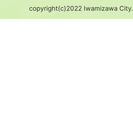
copyright(c)2022 Iwamizawa City.