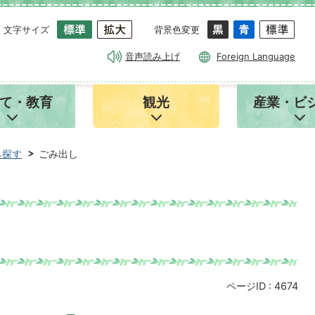
文字サイズ
背景色変更
音声読み上げ
Foreign Language
て・教育
観光
産業・ビ
ら探す
ごみ出し
ページID :
4674