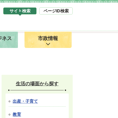
サイト検索
ページID検索
タ
ブ
サ
イ
ジネス
市政情報
ト
検
索
1
生活の場面から探す
出産・子育て
教育