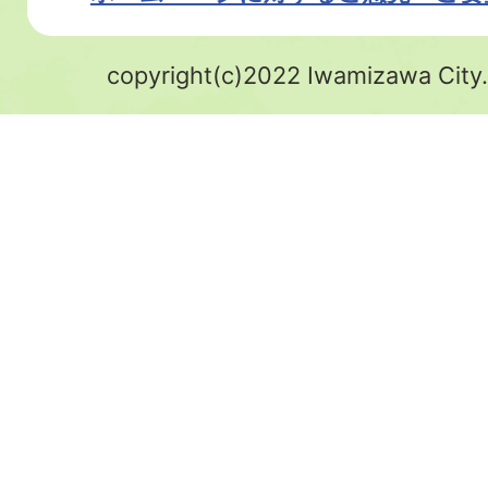
copyright(c)2022 Iwamizawa City.