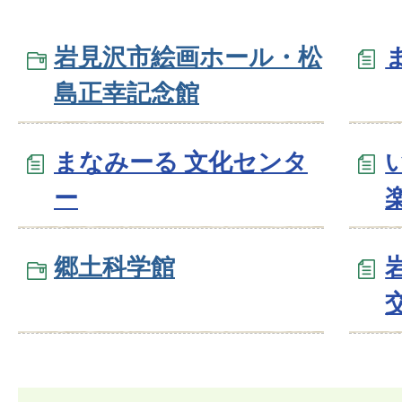
岩見沢市絵画ホール・松
島正幸記念館
まなみーる 文化センタ
ー
郷土科学館