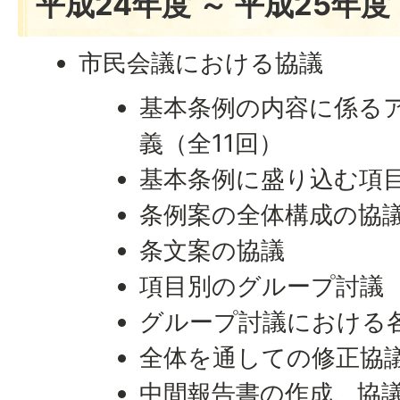
平成24年度 ～ 平成25年度
市民会議における協議
基本条例の内容に係る
義（全11回）
基本条例に盛り込む項
条例案の全体構成の協
条文案の協議
項目別のグループ討議
グループ討議における
全体を通しての修正協
中間報告書の作成、協議