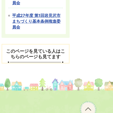
員会
平成27年度 第1回岩見沢市
まちづくり基本条例推進委
員会
このページを見ている人はこ
ちらのページも見てます
ペ
ー
ジ