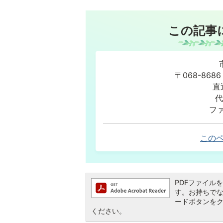
この記事
〒068-86
直
代
ファ
この
PDFファイルを閲
す。お持ちでない方
ードボタンを
ください。