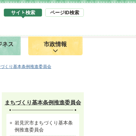
サイト検索
ページID検索
タ
ブ
サ
イ
ジネス
市政情報
ト
検
索
1
ちづくり基本条例推進委員会
まちづくり基本条例推進委員会
岩見沢市まちづくり基本条
例推進委員会