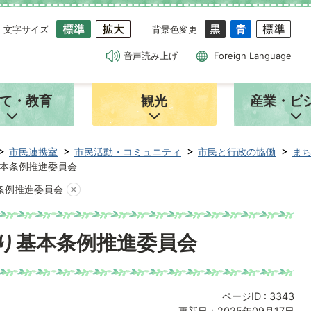
文字サイズ
背景色変更
音声読み上げ
Foreign Language
て・教育
観光
産業・ビ
市民連携室
市民活動・コミュニティ
市民と行政の協働
ま
本条例推進委員会
条例推進委員会
り基本条例推進委員会
ページID :
3343
更新日：2025年09月17日