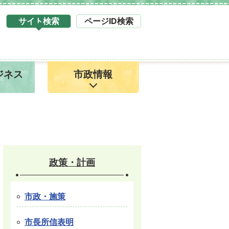
サイト検索
ページID検索
タ
ブ
サ
イ
ジネス
市政情報
ト
検
索
1
政策・計画
市政・施策
市長所信表明