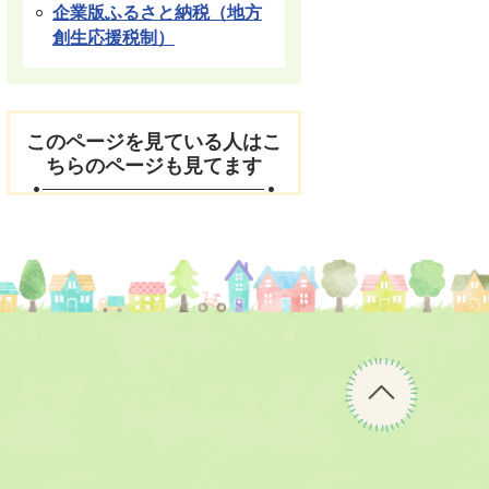
企業版ふるさと納税（地方
創生応援税制）
このページを見ている人はこ
ちらのページも見てます
ペ
ー
ジ
の
先
頭