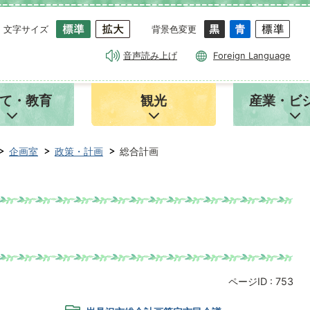
文字サイズ
背景色変更
音声読み上げ
Foreign Language
て・教育
観光
産業・ビ
企画室
政策・計画
総合計画
ページID :
753