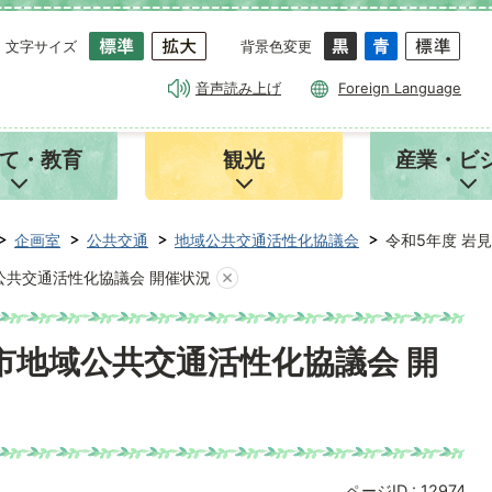
文字サイズ
背景色変更
音声読み上げ
Foreign Language
て・教育
観光
産業・ビ
企画室
公共交通
地域公共交通活性化協議会
令和5年度 岩
公共交通活性化協議会 開催状況
市地域公共交通活性化協議会 開
ページID :
12974