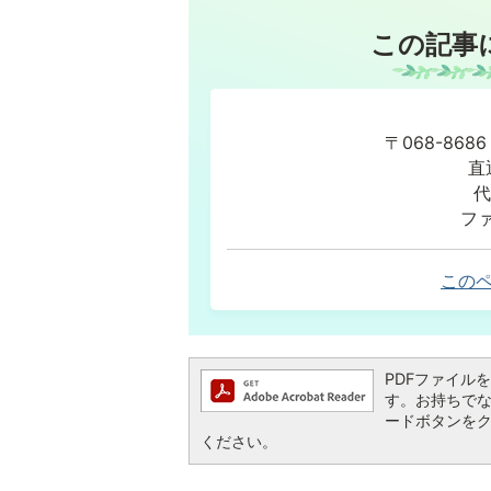
この記事
〒068-86
直
代
ファ
この
PDFファイルを閲
す。お持ちでない方
ードボタンを
ください。