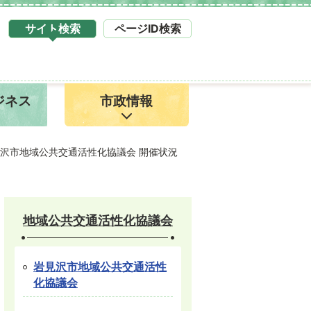
サイト検索
ページID検索
タ
ブ
サ
イ
ジネス
市政情報
ト
検
索
1
見沢市地域公共交通活性化協議会 開催状況
地域公共交通活性化協議会
岩見沢市地域公共交通活性
化協議会