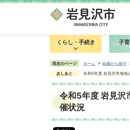
くらし・手続き
子育
現在のページ
ホーム
組織から探す
あしあと
令和5年度 岩見沢市地域
令和5年度 岩見沢
催状況