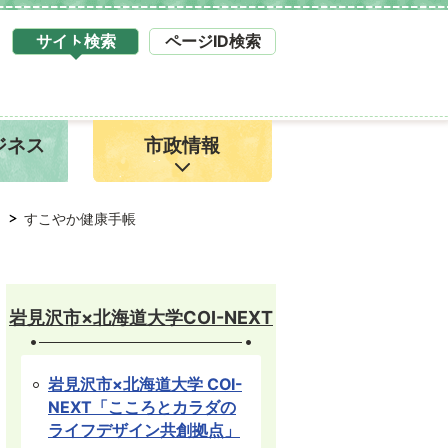
サイト検索
ページID検索
タ
ブ
サ
イ
ジネス
市政情報
ト
検
索
1
すこやか健康手帳
岩見沢市×北海道大学COI-NEXT
岩見沢市×北海道大学 COI-
NEXT「こころとカラダの
ライフデザイン共創拠点」