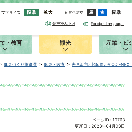
文字サイズ
背景色変更
音声読み上げ
Foreign Language
て・教育
観光
産業・ビ
健康づくり推進課
健康・医療
岩見沢市×北海道大学COI-NEXT
ページID :
10763
更新日：2023年04月03日