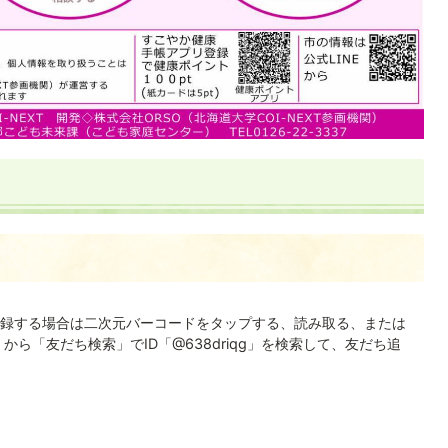
録する場合は二次元バーコードをタップする、読み取る、または
」から「友だち検索」でID「@638driqg」を検索して、友だち追