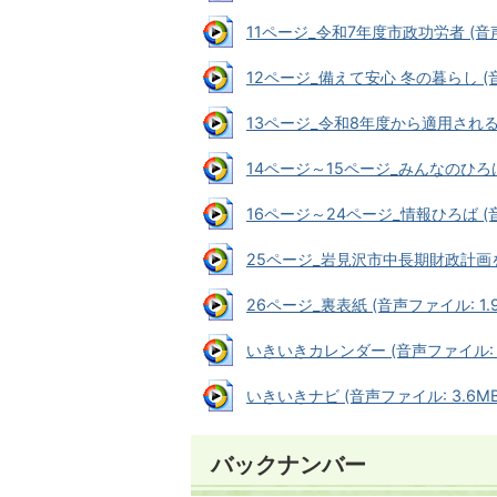
11ページ_令和7年度市政功労者 (音声フ
12ページ_備えて安心 冬の暮らし (音
13ページ_令和8年度から適用される個
14ページ～15ページ_みんなのひろば 
16ページ～24ページ_情報ひろば (音声
25ページ_岩見沢市中長期財政計画を改
26ページ_裏表紙 (音声ファイル: 1.9
いきいきカレンダー (音声ファイル: 3
いきいきナビ (音声ファイル: 3.6MB
バックナンバー