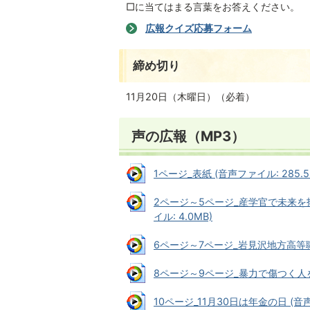
□に当てはまる言葉をお答えください。
広報クイズ応募フォーム
締め切り
11月20日（木曜日）（必着）
声の広報（MP3）
1ページ_表紙 (音声ファイル: 285.5
2ページ～5ページ_産学官で未来を
イル: 4.0MB)
6ページ～7ページ_岩見沢地方高等職業
8ページ～9ページ_暴力で傷つく人をな
10ページ_11月30日は年金の日 (音声フ