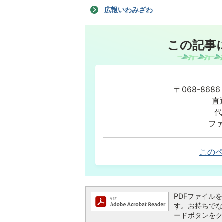
広報いわみざわ
この記事
〒068-86
直
代
ファ
この
PDFファイルを閲
す。お持ちでない方
ードボタンを