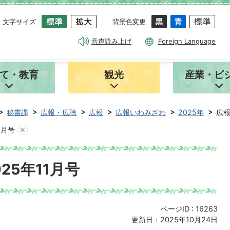
文字サイズ
背景色変更
音声読み上げ
Foreign Language
て・教育
観光
産業・ビ
秘書課
広報・広聴
広報
広報いわみざわ
2025年
広報
1月号
25年11月号
ページID :
16263
更新日：2025年10月24日