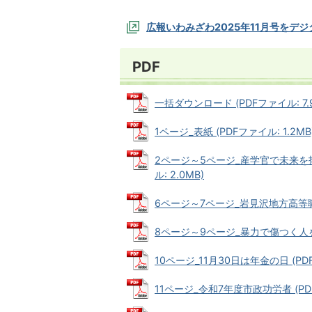
広報いわみざわ2025年11月号をデ
PDF
一括ダウンロード (PDFファイル: 7.
1ページ_表紙 (PDFファイル: 1.2MB
2ページ～5ページ_産学官で未来を
ル: 2.0MB)
6ページ～7ページ_岩見沢地方高等職業訓
8ページ～9ページ_暴力で傷つく人をなく
10ページ_11月30日は年金の日 (PDFフ
11ページ_令和7年度市政功労者 (PDF