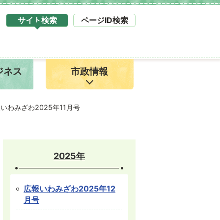
サイト検索
ページID検索
タ
ブ
サ
イ
ジネス
市政情報
ト
検
索
1
いわみざわ2025年11月号
2025年
広報いわみざわ2025年12
月号