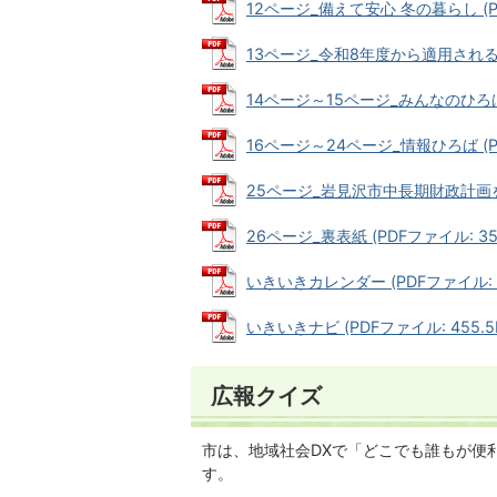
12ページ_備えて安心 冬の暮らし (PD
13ページ_令和8年度から適用される個
14ページ～15ページ_みんなのひろば (
16ページ～24ページ_情報ひろば (PD
25ページ_岩見沢市中長期財政計画を改訂
26ページ_裏表紙 (PDFファイル: 358
いきいきカレンダー (PDFファイル: 3
いきいきナビ (PDFファイル: 455.5
広報クイズ
市は、地域社会DXで「どこでも誰もが便
す。