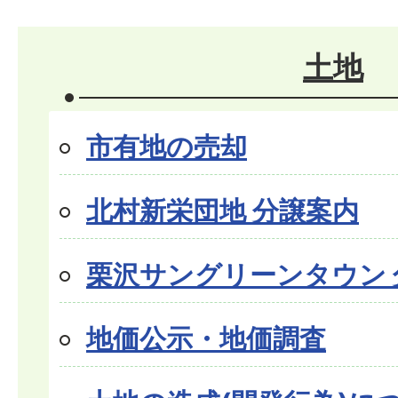
土地
市有地の売却
北村新栄団地 分譲案内
栗沢サングリーンタウン 
地価公示・地価調査