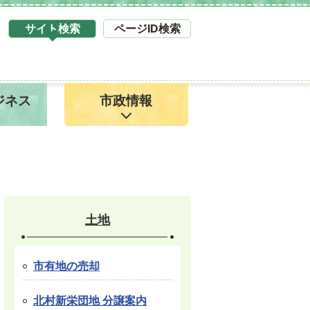
サイト検索
ページID検索
タ
ブ
サ
イ
ジネス
市政情報
ト
検
索
1
土地
市有地の売却
北村新栄団地 分譲案内