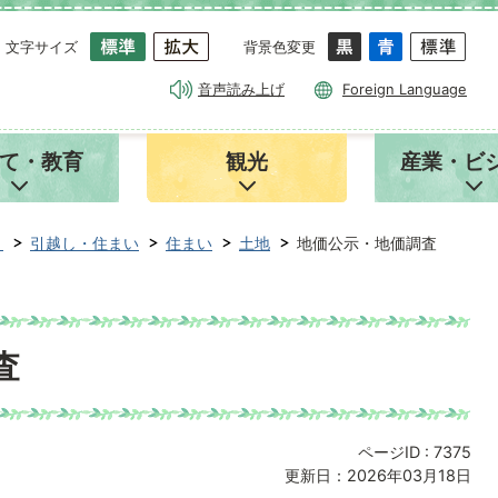
文字サイズ
背景色変更
音声読み上げ
Foreign Language
て・教育
観光
産業・ビ
き
引越し・住まい
住まい
土地
地価公示・地価調査
査
ページID :
7375
更新日：2026年03月18日