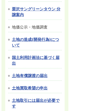
栗沢サングリーンタウン 分
譲案内
地価公示・地価調査
土地の造成(開発行為)につ
いて
国土利用計画法に基づく届
出
土地有償譲渡の届出
土地買取希望の申出
土地取引には届出が必要で
す