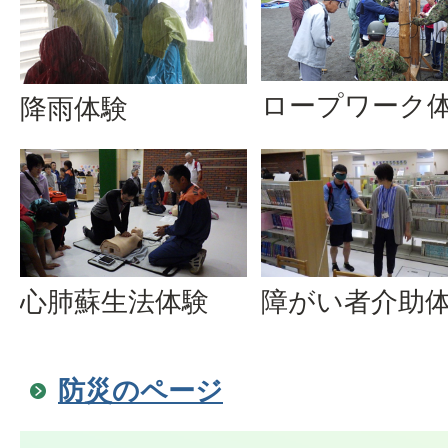
ロープワーク
降雨体験
心肺蘇生法体験
障がい者介助
防災のページ