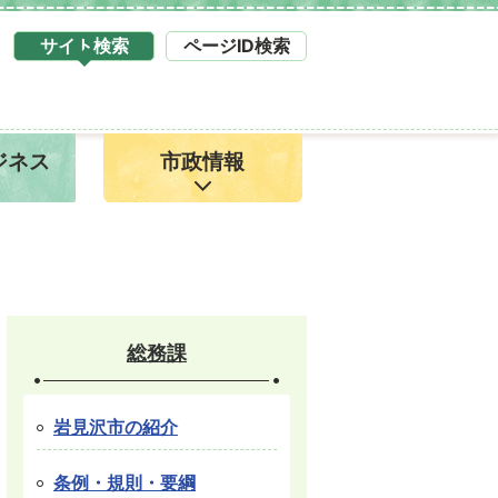
サイト検索
ページID検索
タ
ブ
サ
イ
ジネス
市政情報
ト
検
索
1
総務課
岩見沢市の紹介
条例・規則・要綱