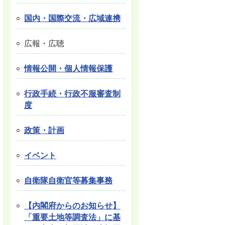
国内・国際交流・広域連携
広報・広聴
情報公開・個人情報保護
行政手続・行政不服審査制
度
政策・計画
イベント
自衛隊自衛官等募集事務
【内閣府からのお知らせ】
「重要土地等調査法」に基