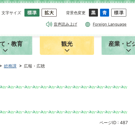
文字サイズ
背景色変更
音声読み上げ
Foreign Language
て・教育
観光
産業・ビ
総務課
広報・広聴
ページID :
487