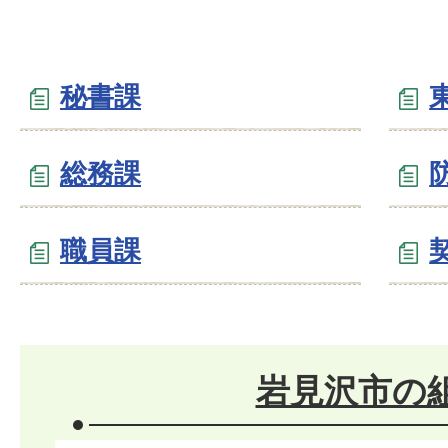
秘書課
総務課
職員課
岩見沢市の