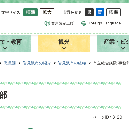
文字サイズ
背景色変更
音声読み上げ
Foreign Language
て・教育
観光
産業・ビ
職員課
岩見沢市の紹介
岩見沢市の組織
市立総合病院 事務
部
ページID :
8120