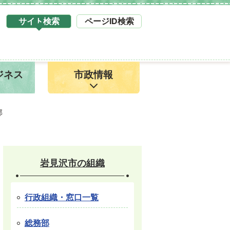
サイト検索
ページID検索
タ
ブ
サ
イ
ジネス
市政情報
ト
検
索
1
部
岩見沢市の組織
行政組織・窓口一覧
総務部