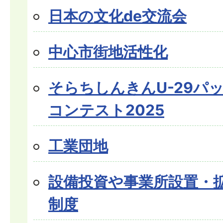
日本の文化de交流会
中心市街地活性化
そらちしんきんU-29パ
コンテスト2025
工業団地
設備投資や事業所設置・
制度