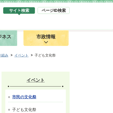
サイト検索
ページID検索
タ
ブ
サ
イ
ジネス
市政情報
ト
検
索
1
り組み
イベント
子ども文化祭
イベント
市民の文化祭
子ども文化祭