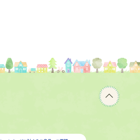
ペ
ー
ジ
の
先
頭
へ