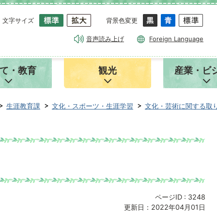
文字サイズ
背景色変更
音声読み上げ
Foreign Language
て・教育
観光
産業・ビ
生涯教育課
文化・スポーツ・生涯学習
文化・芸術に関する取
ページID :
3248
更新日：2022年04月01日