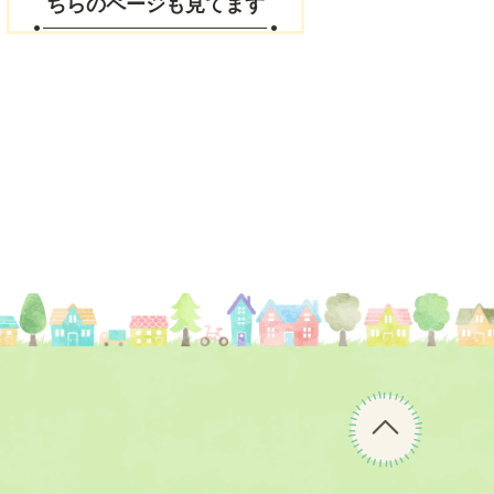
ちらのページも見てます
ペ
ー
ジ
の
先