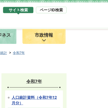
サイト検索
ページID検索
タ
ブ
サ
イ
ジネス
市政情報
ト
検
索
1
口統計
令和7年
令和7年
人口統計資料（令和7年12
月分）