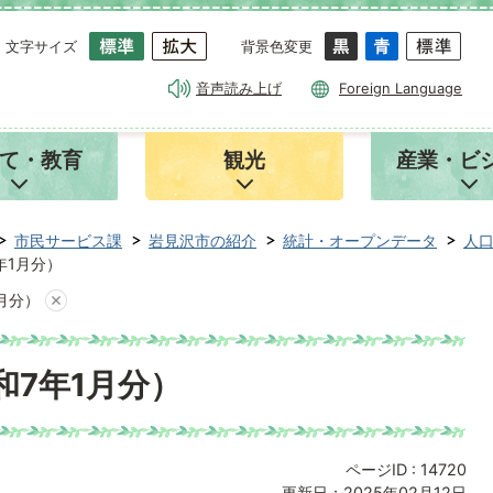
文字サイズ
背景色変更
音声読み上げ
Foreign Language
て・教育
観光
産業・ビ
市民サービス課
岩見沢市の紹介
統計・オープンデータ
人
年1月分）
月分）
和7年1月分）
ページID :
14720
更新日：2025年02月12日