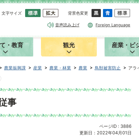
文字サイズ
背景色変更
音声読み上げ
Foreign Language
て・教育
観光
産業・ビ
農業振興課
産業
農業・林業
農業
鳥獣被害防止
アラ
従事
ページID :
3886
更新日：2022年04月01日