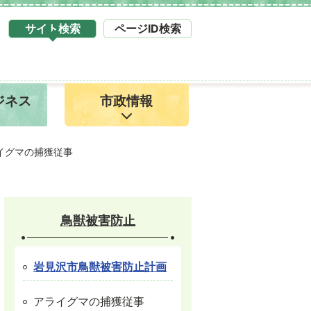
サイト検索
ページID検索
タ
ブ
サ
イ
ジネス
市政情報
ト
検
索
1
イグマの捕獲従事
鳥獣被害防止
岩見沢市鳥獣被害防止計画
アライグマの捕獲従事