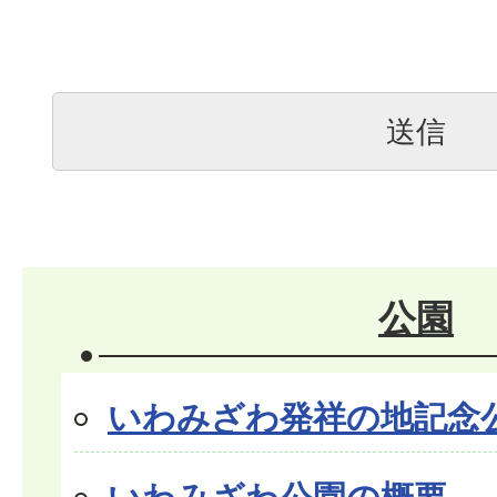
公園
いわみざわ発祥の地記念