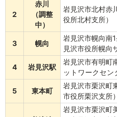
赤川
岩見沢市北村赤川
2
（調整
役所北村支所）
中）
岩見沢市幌向南1
3
幌向
見沢市役所幌向
岩見沢市有明町南
4
岩見沢駅
ットワークセン
岩見沢市栗沢町東
5
東本町
市役所栗沢支所
岩見沢市栗沢町美