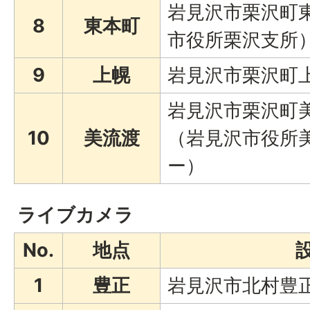
岩見沢市栗沢町東
8
東本町
市役所栗沢支所
9
上幌
岩見沢市栗沢町上
岩見沢市栗沢町美
10
美流渡
（岩見沢市役所
ー）
ライブカメラ
No.
地点
1
豊正
岩見沢市北村豊正