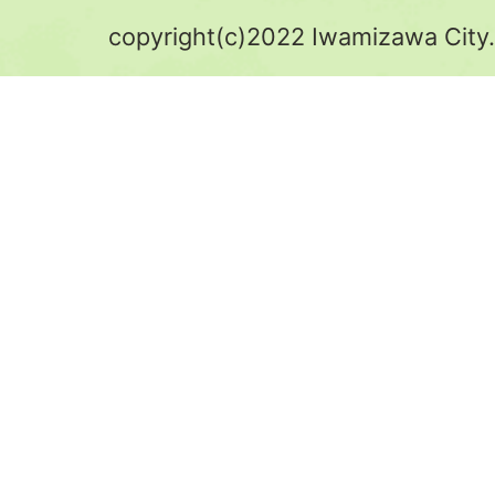
copyright(c)2022 Iwamizawa City.