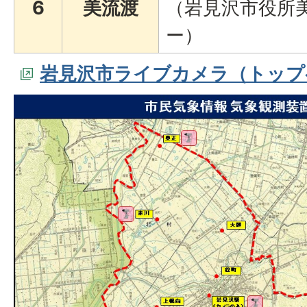
6
美流渡
（岩見沢市役所
ー）
岩見沢市ライブカメラ（トップ