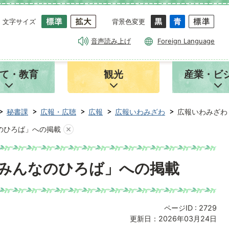
文字サイズ
背景色変更
音声読み上げ
Foreign Language
て・教育
観光
産業・ビ
秘書課
広報・広聴
広報
広報いわみざわ
広報いわみざわ
のひろば」への掲載
みんなのひろば」への掲載
ページID :
2729
更新日：2026年03月24日