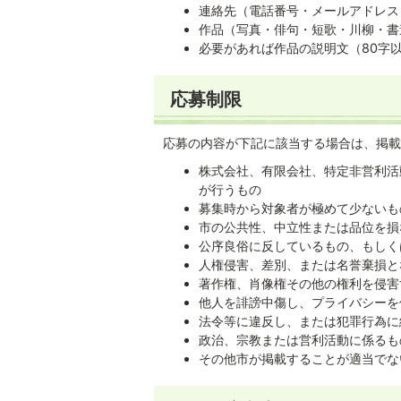
連絡先（電話番号・メールアドレス
作品（写真・俳句・短歌・川柳・書
必要があれば作品の説明文（80字
応募制限
応募の内容が下記に該当する場合は、掲載
株式会社、有限会社、特定非営利活
が行うもの
募集時から対象者が極めて少ないも
市の公共性、中立性または品位を損
公序良俗に反しているもの、もしく
人権侵害、差別、または名誉棄損と
著作権、肖像権その他の権利を侵害
他人を誹謗中傷し、プライバシーを
法令等に違反し、または犯罪行為に
政治、宗教または営利活動に係るも
その他市が掲載することが適当でな