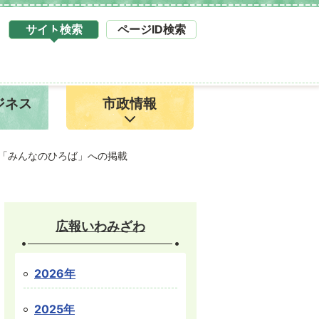
サイト検索
ページID検索
タ
ブ
サ
イ
ジネス
市政情報
ト
検
索
1
「みんなのひろば」への掲載
広報いわみざわ
2026年
2025年