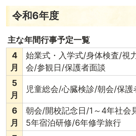
令和6年度
主な年間行事予定一覧
4
始業式・入学式/身体検査/視力
月
会/参観日/保護者面談
5
児童総会/心臓検診/朝会/保
月
6
朝会/開校記念日/1～4年社会
月
5年宿泊研修/6年修学旅行