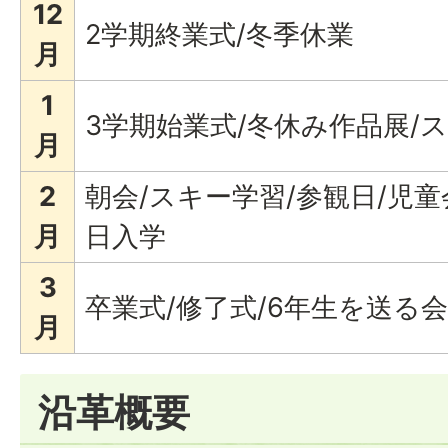
12
2学期終業式/冬季休業
月
1
3学期始業式/冬休み作品展/
月
2
朝会/スキー学習/参観日/児童
月
日入学
3
卒業式/修了式/6年生を送る会
月
沿革概要