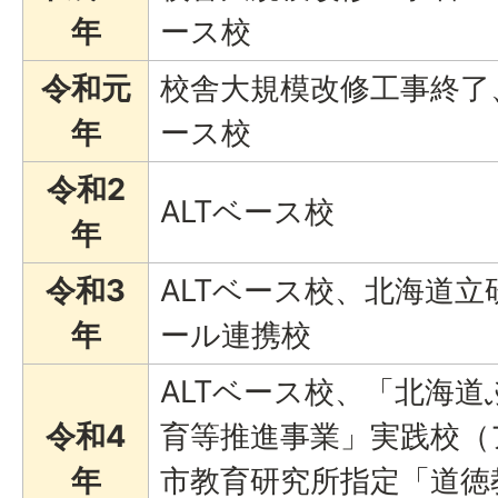
年
ース校
令和元
校舎大規模改修工事終了
年
ース校
令和2
ALTベース校
年
令和3
ALTベース校、北海道
年
ール連携校
ALTベース校、「北海
令和4
育等推進事業」実践校（
年
市教育研究所指定「道徳