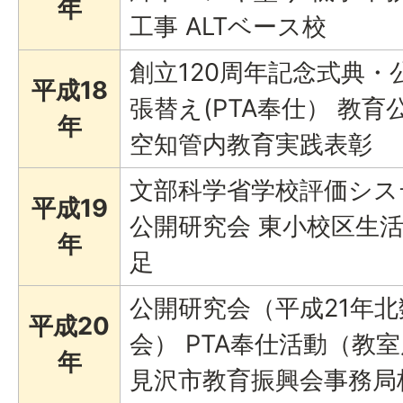
年
工事 ALTベース校
創立120周年記念式典・
平成18
張替え(PTA奉仕） 教
年
空知管内教育実践表彰
文部科学省学校評価シス
平成19
公開研究会 東小校区生
年
足
公開研究会（平成21年
平成20
会） PTA奉仕活動（教
年
見沢市教育振興会事務局