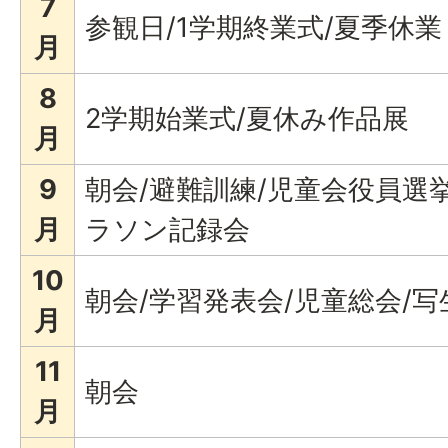
7
参観日/1学期終業式/夏季休業
月
8
2学期始業式/夏休み作品展
月
9
朝会/避難訓練/児童会役員選挙
月
ラソン記録会
10
朝会/学習発表会/児童総会/写
月
11
朝会
月