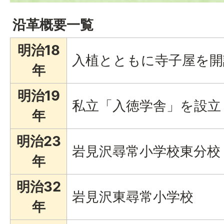
沿革概要一覧
明治18
入植とともに寺子屋を開
年
明治19
私立「入徳学舎」を設立
年
明治23
岩見沢尋常小学校東分校
年
明治32
岩見沢東尋常小学校
年