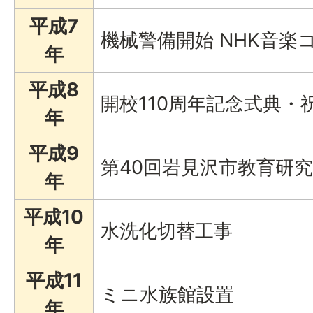
平成7
機械警備開始 NHK音楽
年
平成8
開校110周年記念式典・
年
平成9
第40回岩見沢市教育研
年
平成10
水洗化切替工事
年
平成11
ミニ水族館設置
年