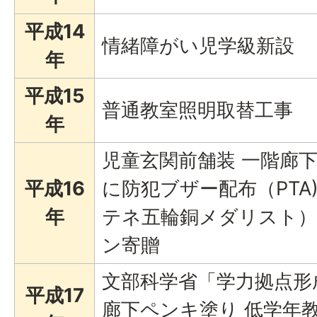
平成14
情緒障がい児学級新設
年
平成15
普通教室照明取替工事
年
児童玄関前舗装 一階廊
平成16
に防犯ブザー配布（PTA
年
テネ五輪銅メダリスト）
ン寄贈
文部科学省「学力拠点形
平成17
廊下ペンキ塗り 低学年