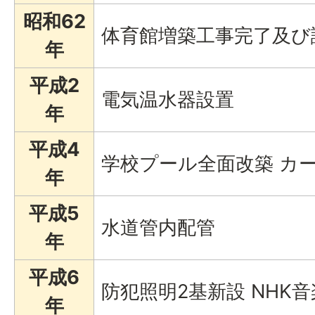
昭和62
体育館増築工事完了及び
年
平成2
電気温水器設置
年
平成4
学校プール全面改築 カ
年
平成5
水道管内配管
年
平成6
防犯照明2基新設 NHK
年