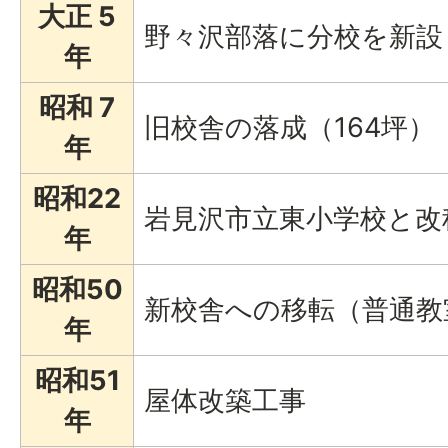
大正 5
野々沢部落に分校を新設
年
昭和 7
旧校舎の落成（164坪）
年
昭和22
岩見沢市立東小学校と改
年
昭和50
新校舎への移転（普通教
年
昭和51
屋体改築工事
年