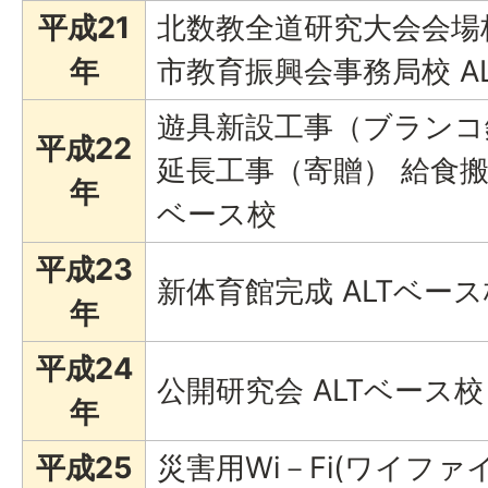
平成21
北数教全道研究大会会場
年
市教育振興会事務局校 A
遊具新設工事（ブランコ
平成22
延長工事（寄贈） 給食搬
年
ベース校
平成23
新体育館完成 ALTベース
年
平成24
公開研究会 ALTベース校
年
平成25
災害用Wi－Fi(ワイフ