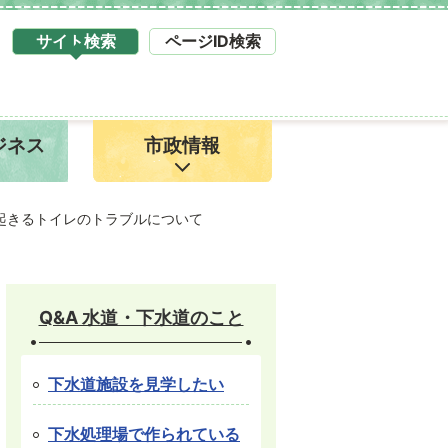
サイト検索
ページID検索
タ
ブ
サ
イ
ジネス
市政情報
ト
検
索
1
起きるトイレのトラブルについて
Q&A 水道・下水道のこと
下水道施設を見学したい
下水処理場で作られている