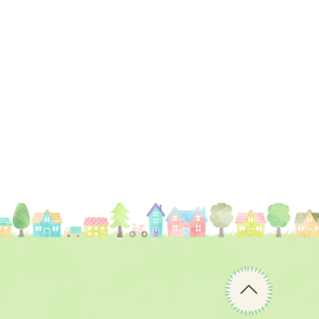
ペ
ー
ジ
の