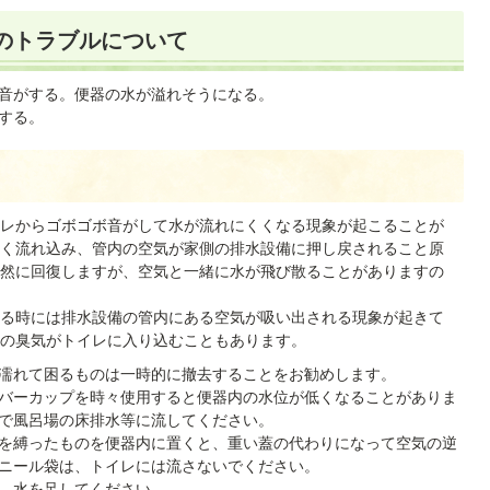
レのトラブルについて
音がする。便器の水が溢れそうになる。
する。
レからゴボゴボ音がして水が流れにくくなる現象が起こることが
く流れ込み、管内の空気が家側の排水設備に押し戻されること原
然に回復しますが、空気と一緒に水が飛び散ることがありますの
る時には排水設備の管内にある空気が吸い出される現象が起きて
の臭気がトイレに入り込むこともあります。
濡れて困るものは一時的に撤去することをお勧めします。
バーカップを時々使用すると便器内の水位が低くなることがありま
で風呂場の床排水等に流してください。
を縛ったものを便器内に置くと、重い蓋の代わりになって空気の逆
ニール袋は、トイレには流さないでください。
、水を足してください。