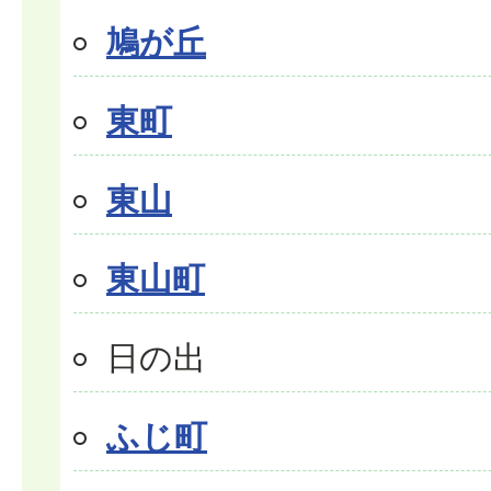
鳩が丘
東町
東山
東山町
日の出
ふじ町