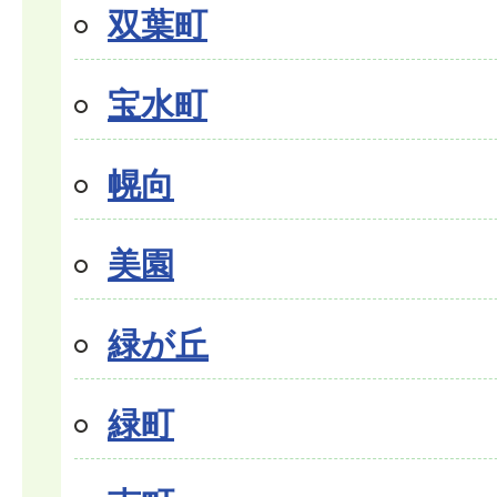
双葉町
宝水町
幌向
美園
緑が丘
緑町