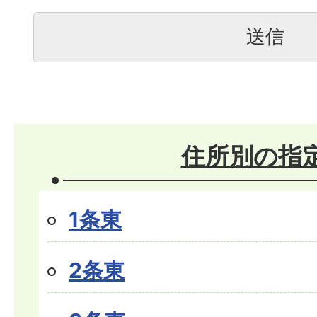
住所別の指
1条東
2条東