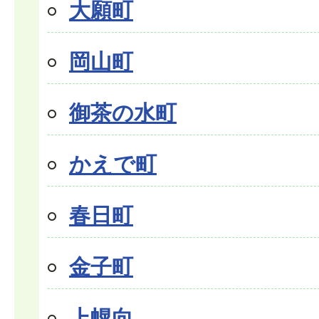
大願町
岡山町
御茶の水町
かえで町
春日町
金子町
上幌向