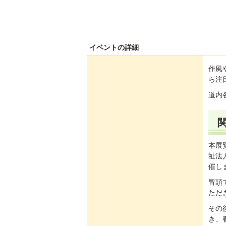
イベントの詳細
作風
ら注
道内
本展
祉法
催し
冒頭
ただ
その
き、