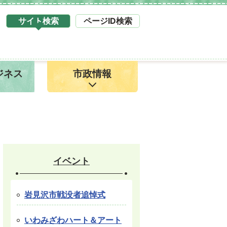
サイト検索
ページID検索
タ
ブ
サ
イ
ジネス
市政情報
ト
検
索
1
イベント
岩見沢市戦没者追悼式
いわみざわハート＆アート