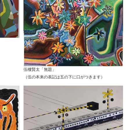
伍樓賢太「無題」
（伍の本来の表記は五の下に口がつきます）