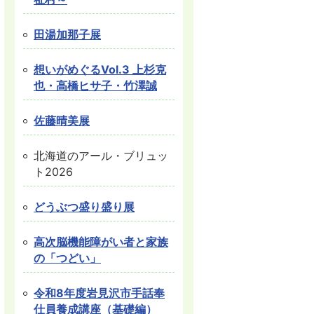
田湯加那子展
想いがめぐるVol.3 上杉克
也・高橋ヒサ子・竹澤誠
佐藤晴美展
北海道のアール・ブリュッ
ト2026
どうぶつ盛り盛り展
高次脳機能障がい者と家族
の「つどい」
令和8年度岩見沢市手話奉
仕員養成講座（基礎編）