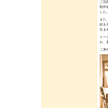
ご活
制作
した
また
絵を
生ま
トー
れ、
ご来