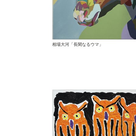
相場大河「長閑なるウマ」