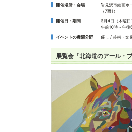
開催場所・会場
岩見沢市絵画ホ
（7西1）
開催日・期間
6月4日（木曜日
午前10時～午後
イベントの種類分野
催し / 芸術・文
展覧会「北海道のアール・ブ