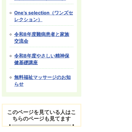
One’s selection（ワンズセ
レクション）
令和8年度難病患者と家族
交流会
令和8年度やさしい精神保
健基礎講座
無料福祉マッサージのお知
らせ
このページを見ている人はこ
ちらのページも見てます