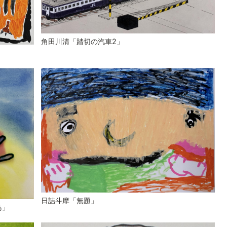
角田川清「踏切の汽車2」
日詰斗摩「無題」
鳥」