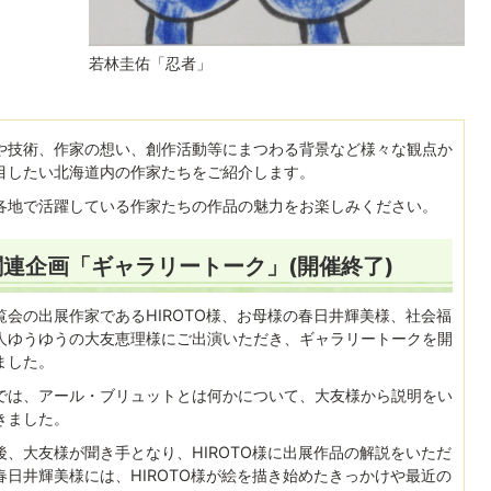
若林圭佑「忍者」
や技術、作家の想い、創作活動等にまつわる背景など様々な観点か
目したい北海道内の作家たちをご紹介します。
各地で活躍している作家たちの作品の魅力をお楽しみください。
関連企画「ギャラリートーク」(開催終了)
覧会の出展作家であるHIROTO様、お母様の春日井輝美様、社会福
人ゆうゆうの大友恵理様にご出演いただき、ギャラリートークを開
ました。
では、アール・ブリュットとは何かについて、大友様から説明をい
きました。
後、大友様が聞き手となり、HIROTO様に出展作品の解説をいただ
春日井輝美様には、HIROTO様が絵を描き始めたきっかけや最近の