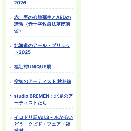
2026
赤十字の心肺蘇生とAEDの
講習（赤十字救急法基礎講
習）
北海道のアール・ブリュッ
ト2025
福祉村UNIQUE展
空知のアーティスト 秋冬編
studio BREMEN：北見のア
ーティストたち
イロドリ展Vol.3～あかるい
どう・クピド・フェア・福
祉村～