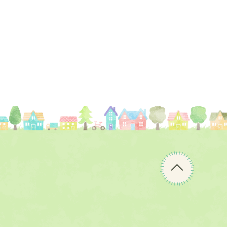
ペ
ー
ジ
の
先
頭
へ