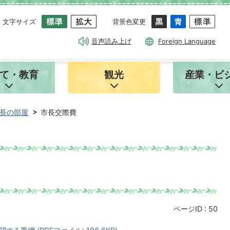
文字サイズ
背景色変更
音声読み上げ
Foreign Language
て・教育
観光
産業・ビ
長の部屋
市長交際費
ページID :
50