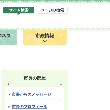
サイト検索
ページID検索
タ
ブ
サ
イ
ジネス
市政情報
ト
検
索
1
市長の部屋
市長からのメッセージ
市長のプロフィール