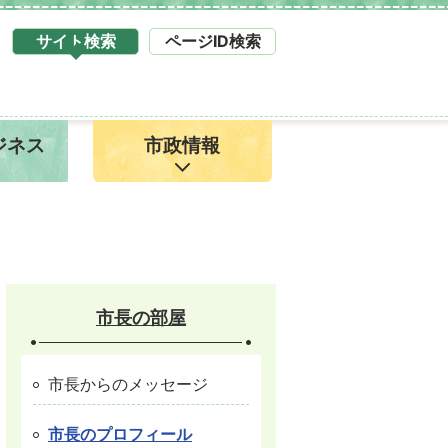
サイト検索
ページID検索
タ
ブ
サ
イ
ジネス
市政情報
ト
検
索
1
市長の部屋
市長からのメッセージ
市長のプロフィール