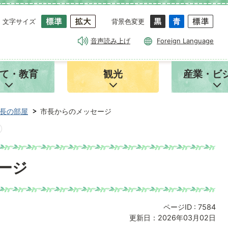
文字サイズ
背景色変更
音声読み上げ
Foreign Language
て・教育
観光
産業・ビ
長の部屋
市長からのメッセージ
ージ
ページID :
7584
更新日：2026年03月02日