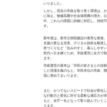
いりました。
しかし、現在の市政を取り巻く環境は、か
に加え、物価高騰や社会保障費の増大、公
中、これらの課題に的確に対応し、持続可
す。
新年度は、新市立病院建設の着実な推進、
支援の更なる充実、デジタル技術を駆使し
所づくりなど「住みやすく、暮らしやすい
世代へ引き継ぐため、市政運営に全力で取
ます。
市政運営の基本は「市民の皆さまとの信頼
した現場主義のもと、市民本位の市政、開
現に努めてまいります。
また、かつてないスピードで社会が変化し
な行動力と変化に対する柔軟な適応力が求
もと、全庁一丸となって取り組んでいくこ
ります。