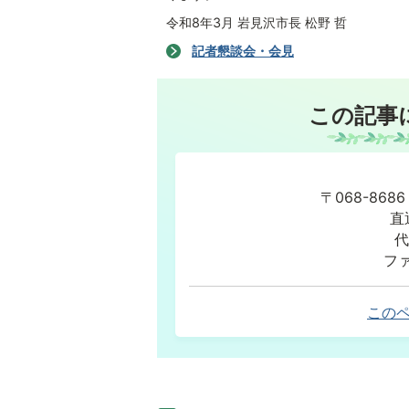
令和8年3月 岩見沢市長 松野 哲
記者懇談会・会見
この記事
〒068-86
直
代
ファ
この