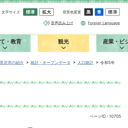
文字サイズ
背景色変更
音声読み上げ
Foreign Language
て・教育
観光
産業・ビ
見沢市の紹介
統計・オープンデータ
人口統計
令和5年
ページID :
10705