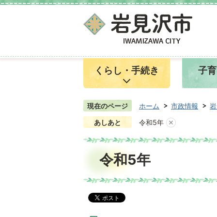
くらし・手続き
子育
現在のページ
ホーム
市政情報
岩
あしあと
令和5年
令和5年