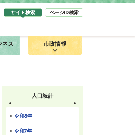
サイト検索
ページID検索
タ
ブ
サ
イ
ジネス
市政情報
ト
検
索
1
人口統計
令和8年
令和7年