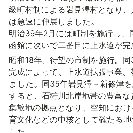
級町村制による岩見澤村となり、人口
は急速に伸展しました。
明治39年2月には町制を施行し、
函館に次いで二番目に上水道が完
昭和18年、待望の市制を施行。同
完成によって、上水道拡張事業、
ました。同35年岩見澤～新篠津
すると、石狩川北岸地帯の豊富な
集散地の拠点となり、空知におけ
育文化などの中核として確たる地
した。