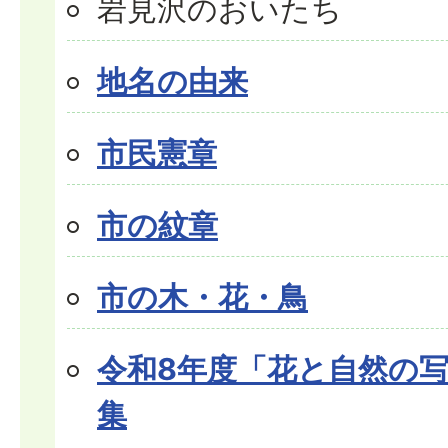
岩見沢のおいたち
地名の由来
市民憲章
市の紋章
市の木・花・鳥
令和8年度「花と自然の
集