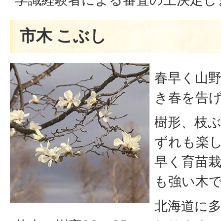
市木 こぶし
春早く山
き春を告
樹形、枝
ずれも楽
早く育苗
も強い木
北海道に