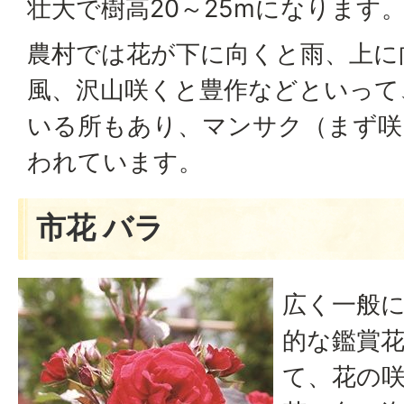
壮大で樹高20～25mになります
農村では花が下に向くと雨、上に
風、沢山咲くと豊作などといって
いる所もあり、マンサク（まず咲
われています。
市花 バラ
広く一般
的な鑑賞
て、花の