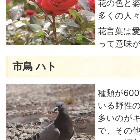
花の色と
多くの人
花言葉は
って意味
市鳥 ハト
種類が60
いる野性
多いのが
で、その