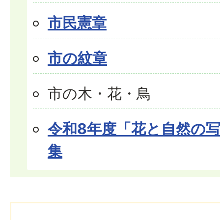
市民憲章
市の紋章
市の木・花・鳥
令和8年度「花と自然の
集