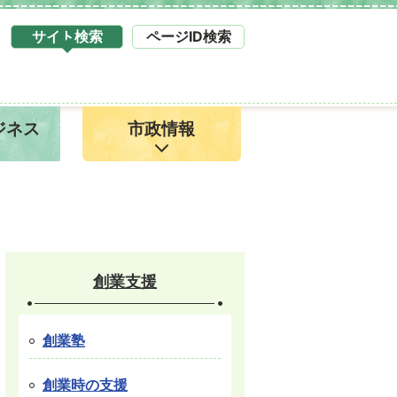
サイト検索
ページID検索
タ
ブ
サ
イ
ジネス
市政情報
ト
検
索
1
創業支援
創業塾
創業時の支援