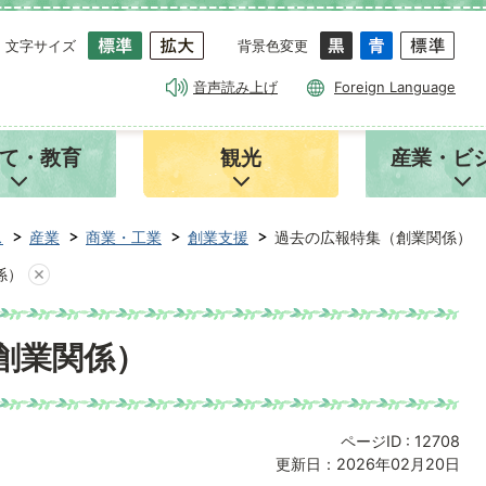
文字サイズ
背景色変更
音声読み上げ
Foreign Language
て・教育
観光
産業・ビ
ス
産業
商業・工業
創業支援
過去の広報特集（創業関係）
係）
創業関係）
ページID :
12708
更新日：2026年02月20日