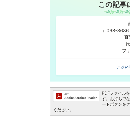
この記事
〒068-86
直
代
ファ
この
PDFファイルを閲
す。お持ちでない方
ードボタンを
ください。