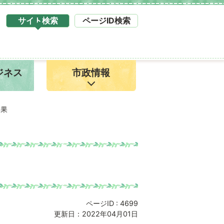
サイト検索
ページID検索
タ
ブ
サ
イ
ジネス
市政情報
ト
検
索
1
結果
ページID :
4699
更新日：2022年04月01日