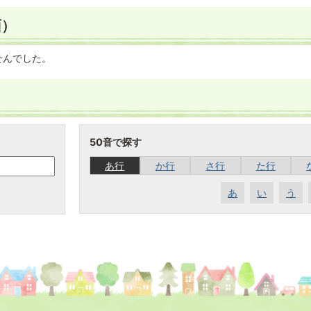
面）
せんでした。
50音で探す
あ行
か行
さ行
た行
あ
い
う