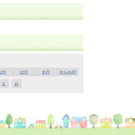
な行
は行
ま行
やらわ行
え
お