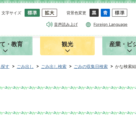
文字サイズ
背景色変更
音声読み上げ
Foreign Language
て・教育
観光
産業・ビ
ら探す
ごみ出し
ごみ出し検索
ごみの収集日検索
かな検索