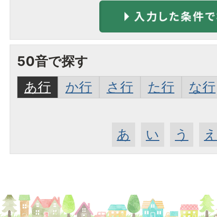
50音で探す
あ行
か行
さ行
た行
な行
あ
い
う