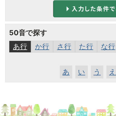
50音で探す
あ行
か行
さ行
た行
な行
あ
い
う